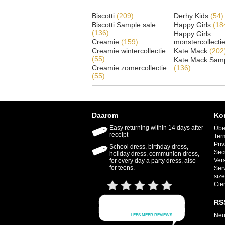
Biscotti
(209)
Derhy Kids
(54)
Biscotti Sample sale
Happy Girls
(18
(136)
Happy Girls
Creamie
(159)
monstercollecti
Creamie wintercollectie
Kate Mack
(202
(55)
Kate Mack Samp
Creamie zomercollectie
(136)
(55)
Daarom
Ko
Easy returning within 14 days after
Übe
receipt
Ter
Priv
School dress, birthday dress,
Sec
holiday dress, communion dress,
Ver
for every day a party dress, also
for teens.
Ser
size
Cie
RS
Neu