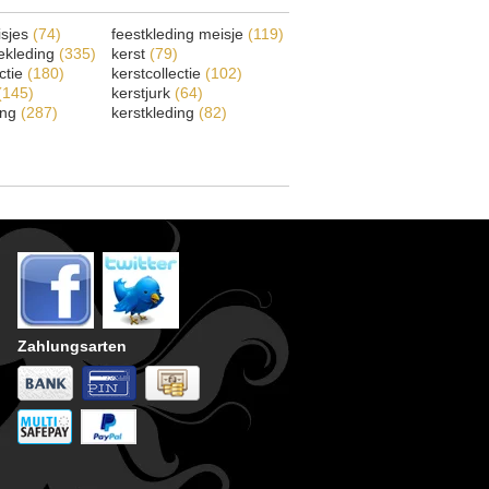
isjes
(74)
feestkleding meisje
(119)
ekleding
(335)
kerst
(79)
ectie
(180)
kerstcollectie
(102)
(145)
kerstjurk
(64)
ing
(287)
kerstkleding
(82)
Zahlungsarten