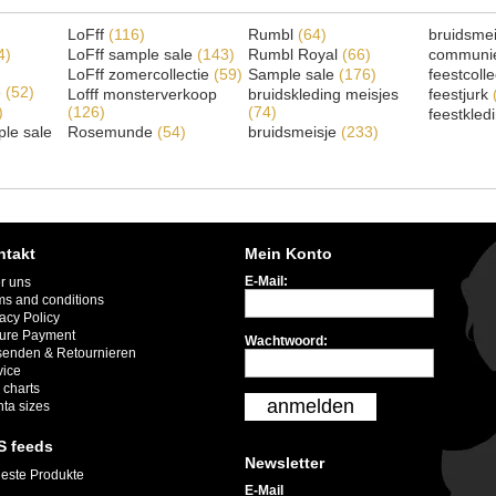
LoFff
(116)
Rumbl
(64)
bruidsme
4)
LoFff sample sale
(143)
Rumbl Royal
(66)
communi
LoFff zomercollectie
(59)
Sample sale
(176)
feestcoll
e
(52)
Lofff monsterverkoop
bruidskleding meisjes
feestjurk
)
(126)
(74)
feestkled
le sale
Rosemunde
(54)
bruidsmeisje
(233)
ntakt
Mein Konto
E-Mail:
r uns
ms and conditions
acy Policy
ure Payment
Wachtwoord:
senden & Retournieren
vice
 charts
anmelden
nta sizes
S feeds
Newsletter
este Produkte
E-Mail