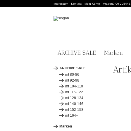
Impressum
Kontakt
Mein Konto
Vragen? 06-205448
ARCHIVE SALE
Marken
Arti
ARCHIVE SALE
mt 80-86
mt 92-98
mt 104-110
mt 116-122
mt 128-134
mt 140-146
mt 152-158
mt 164+
Marken