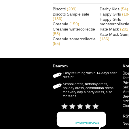
Biscotti
(209)
Derhy Kids
(54)
Biscotti Sample sale
Happy Girls
(18
(136)
Happy Girls
Creamie
(159)
monstercollecti
Creamie wintercollectie
Kate Mack
(202
(55)
Kate Mack Samp
Creamie zomercollectie
(136)
(55)
Daarom
Ko
Easy returning within 14 days after
Übe
receipt
Ter
Priv
School dress, birthday dress,
Sec
holiday dress, communion dress,
Ver
for every day a party dress, also
for teens.
Ser
size
Cie
RS
Neu