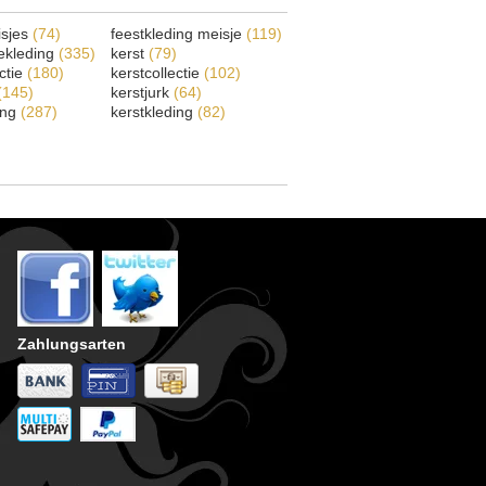
isjes
(74)
feestkleding meisje
(119)
ekleding
(335)
kerst
(79)
ectie
(180)
kerstcollectie
(102)
(145)
kerstjurk
(64)
ing
(287)
kerstkleding
(82)
Zahlungsarten