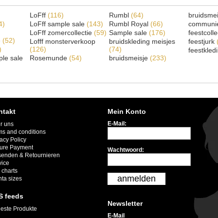
LoFff
(116)
Rumbl
(64)
bruidsme
4)
LoFff sample sale
(143)
Rumbl Royal
(66)
communi
LoFff zomercollectie
(59)
Sample sale
(176)
feestcoll
e
(52)
Lofff monsterverkoop
bruidskleding meisjes
feestjurk
)
(126)
(74)
feestkled
le sale
Rosemunde
(54)
bruidsmeisje
(233)
ntakt
Mein Konto
E-Mail:
r uns
ms and conditions
acy Policy
ure Payment
Wachtwoord:
senden & Retournieren
vice
 charts
anmelden
nta sizes
S feeds
Newsletter
este Produkte
E-Mail