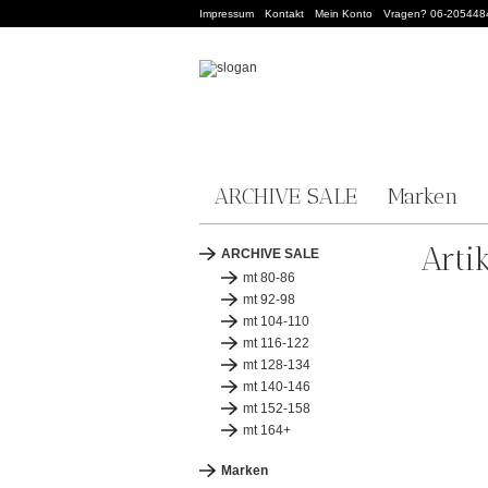
Impressum
Kontakt
Mein Konto
Vragen? 06-205448
ARCHIVE SALE
Marken
Arti
ARCHIVE SALE
mt 80-86
mt 92-98
mt 104-110
mt 116-122
mt 128-134
mt 140-146
mt 152-158
mt 164+
Marken