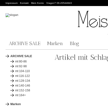
Impressum
Kontakt
Mein Konto
Vragen? 06-20544843
ARCHIVE SALE
Marken
Blog
Artikel mit Sch
ARCHIVE SALE
mt 80-86
mt 92-98
mt 104-110
mt 116-122
mt 128-134
mt 140-146
mt 152-158
mt 164+
Marken