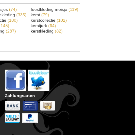
isjes
(74)
feestkleding meisje
(119)
ekleding
(335)
kerst
(79)
ectie
(180)
kerstcollectie
(102)
(145)
kerstjurk
(64)
ing
(287)
kerstkleding
(82)
Zahlungsarten