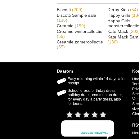
Biscotti
(209)
Derhy Kids
(54)
Biscotti Sample sale
Happy Girls
(18
(136)
Happy Girls
Creamie
(159)
monstercollecti
Creamie wintercollectie
Kate Mack
(202
(55)
Kate Mack Samp
Creamie zomercollectie
(136)
(55)
Daarom
Ko
Easy returning within 14 days after
Übe
receipt
Ter
Priv
School dress, birthday dress,
Sec
holiday dress, communion dress,
Ver
for every day a party dress, also
for teens.
Ser
size
Cie
RS
Neu