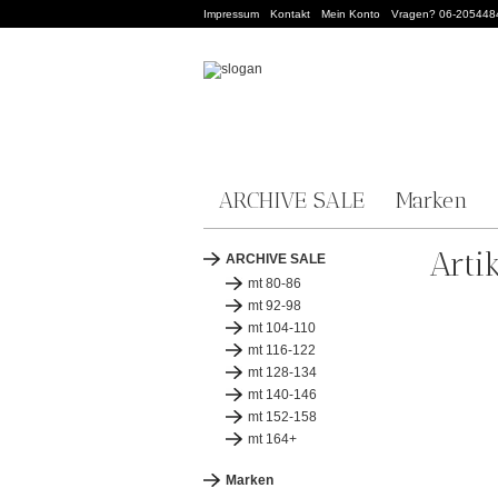
Impressum
Kontakt
Mein Konto
Vragen? 06-205448
ARCHIVE SALE
Marken
Arti
ARCHIVE SALE
mt 80-86
mt 92-98
mt 104-110
mt 116-122
mt 128-134
mt 140-146
mt 152-158
mt 164+
Marken