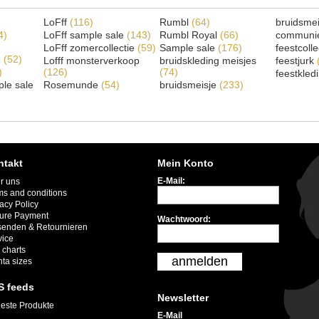
LoFff
(116)
Rumbl
(64)
bruidsme
4)
LoFff sample sale
(143)
Rumbl Royal
(66)
communi
LoFff zomercollectie
(59)
Sample sale
(176)
feestcoll
e
(52)
Lofff monsterverkoop
bruidskleding meisjes
feestjurk
)
(126)
(74)
feestkled
le sale
Rosemunde
(54)
bruidsmeisje
(233)
ntakt
Mein Konto
E-Mail:
r uns
ms and conditions
acy Policy
ure Payment
Wachtwoord:
senden & Retournieren
vice
 charts
anmelden
nta sizes
S feeds
Newsletter
este Produkte
E-Mail