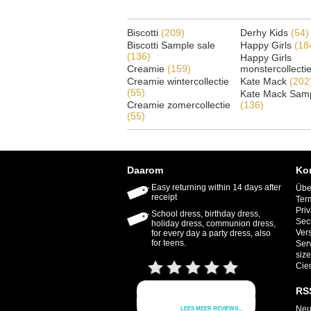
Biscotti
(209)
Derhy Kids
(54)
Biscotti Sample sale
Happy Girls
(18
(136)
Happy Girls
Creamie
(159)
monstercollecti
Creamie wintercollectie
Kate Mack
(202
(55)
Kate Mack Samp
Creamie zomercollectie
(136)
(55)
Daarom
Ko
Easy returning within 14 days after
Übe
receipt
Ter
Priv
School dress, birthday dress,
Sec
holiday dress, communion dress,
Ver
for every day a party dress, also
for teens.
Ser
size
Cie
RS
Neu