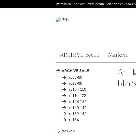
Impressum
Kontakt
Mein Konto
Vragen? 06-205448
ARCHIVE SALE
Marken
Arti
ARCHIVE SALE
mt 80-86
Blac
mt 92-98
mt 104-110
mt 116-122
mt 128-134
mt 140-146
mt 152-158
mt 164+
Marken