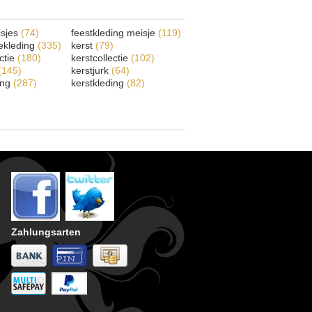
isjes
(74)
feestkleding meisje
(119)
ekleding
(335)
kerst
(79)
ectie
(180)
kerstcollectie
(102)
(145)
kerstjurk
(64)
ing
(287)
kerstkleding
(82)
Zahlungsarten