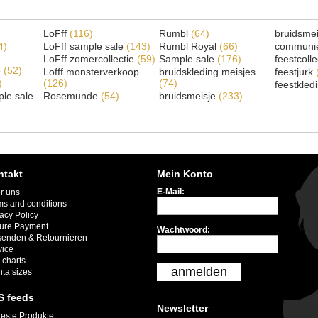
LoFff
(116)
Rumbl
(64)
bruidsme
4)
LoFff sample sale
(143)
Rumbl Royal
(66)
communi
LoFff zomercollectie
(59)
Sample sale
(176)
feestcoll
e
(52)
Lofff monsterverkoop
bruidskleding meisjes
feestjurk
)
(126)
(74)
feestkled
le sale
Rosemunde
(54)
bruidsmeisje
(233)
ntakt
Mein Konto
E-Mail:
r uns
ms and conditions
acy Policy
ure Payment
Wachtwoord:
senden & Retournieren
vice
 charts
anmelden
nta sizes
S feeds
Newsletter
este Produkte