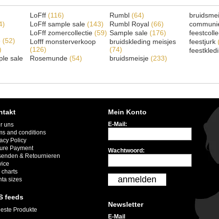
LoFff
(116)
Rumbl
(64)
bruidsme
4)
LoFff sample sale
(143)
Rumbl Royal
(66)
communi
LoFff zomercollectie
(59)
Sample sale
(176)
feestcoll
e
(52)
Lofff monsterverkoop
bruidskleding meisjes
feestjurk
)
(126)
(74)
feestkled
le sale
Rosemunde
(54)
bruidsmeisje
(233)
ntakt
Mein Konto
E-Mail:
r uns
ms and conditions
acy Policy
ure Payment
Wachtwoord:
senden & Retournieren
vice
 charts
anmelden
nta sizes
S feeds
Newsletter
este Produkte
E-Mail