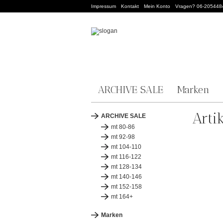
Impressum
Kontakt
Mein Konto
Vragen? 06-205448
ARCHIVE SALE
Marken
Arti
ARCHIVE SALE
mt 80-86
mt 92-98
mt 104-110
mt 116-122
mt 128-134
mt 140-146
mt 152-158
mt 164+
Marken