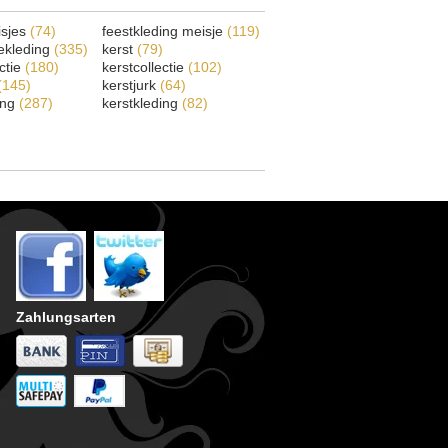
isjes
(74)
feestkleding meisje
(119)
ekleding
(335)
kerst
(79)
ectie
(180)
kerstcollectie
(102)
(145)
kerstjurk
(64)
ing
(287)
kerstkleding
(82)
Zahlungsarten