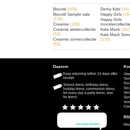
Biscotti
(209)
Derhy Kids
(54)
Biscotti Sample sale
Happy Girls
(18
(136)
Happy Girls
Creamie
(159)
monstercollecti
Creamie wintercollectie
Kate Mack
(202
(55)
Kate Mack Samp
Creamie zomercollectie
(136)
(55)
Daarom
Ko
Easy returning within 14 days after
Übe
receipt
Ter
Priv
School dress, birthday dress,
Sec
holiday dress, communion dress,
Ver
for every day a party dress, also
for teens.
Ser
size
Cie
RS
Neu