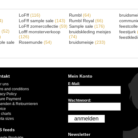
LoFff
(116)
Rumbl
(64)
bruidsme
4)
LoFff sample sale
(143)
Rumbl Royal
(66)
communi
LoFff zomercollectie
(59)
Sample sale
(176)
feestcoll
e
(52)
Lofff monsterverkoop
bruidskleding meisjes
feestjurk
)
(126)
(74)
feestkled
le sale
Rosemunde
(54)
bruidsmeisje
(233)
ntakt
Mein Konto
E-Mail:
r uns
ms and conditions
acy Policy
ure Payment
Wachtwoord:
senden & Retournieren
vice
 charts
anmelden
nta sizes
S feeds
Newsletter
este Produkte