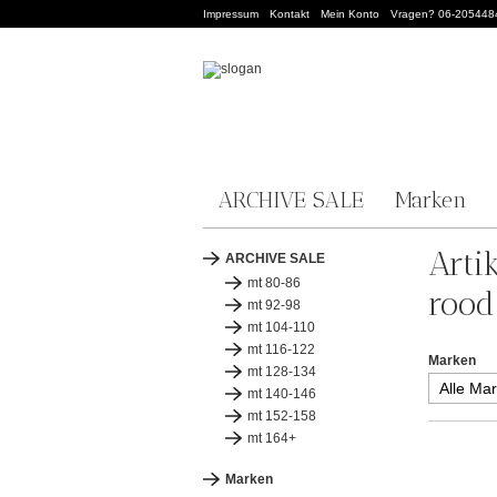
Impressum
Kontakt
Mein Konto
Vragen? 06-205448
ARCHIVE SALE
Marken
Arti
ARCHIVE SALE
mt 80-86
rood
mt 92-98
mt 104-110
mt 116-122
Marken
mt 128-134
mt 140-146
mt 152-158
mt 164+
Marken