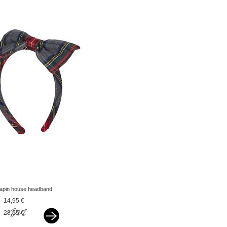
lapin house headband
with classic checks red
14,95 €
blue green
28,95 €