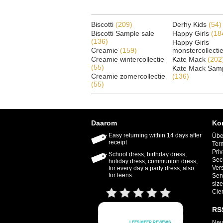
Biscotti
(209)
Derhy Kids
(54)
Biscotti Sample sale
Happy Girls
(18
(136)
Happy Girls
Creamie
(159)
monstercollecti
Creamie wintercollectie
Kate Mack
(202
(55)
Kate Mack Samp
Creamie zomercollectie
(136)
(55)
Daarom
Ko
Easy returning within 14 days after
Übe
receipt
Ter
Priv
School dress, birthday dress,
Sec
holiday dress, communion dress,
Ver
for every day a party dress, also
for teens.
Ser
size
Cie
RS
Neu