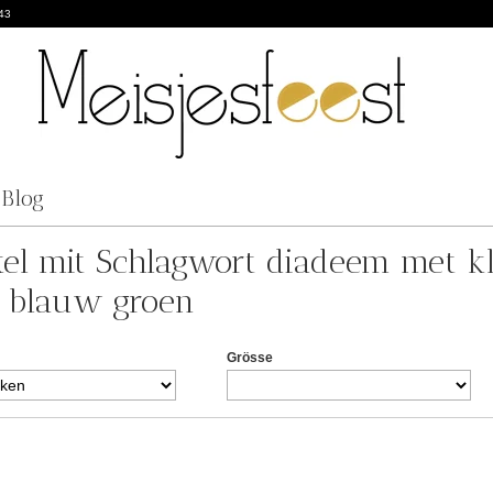
43
Blog
kel mit Schlagwort diadeem met kla
 blauw groen
Grösse