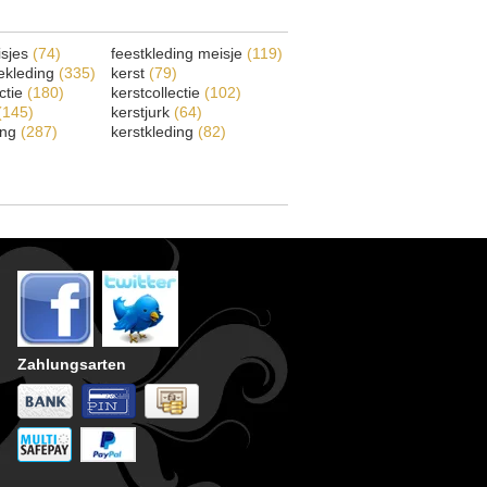
isjes
(74)
feestkleding meisje
(119)
ekleding
(335)
kerst
(79)
ectie
(180)
kerstcollectie
(102)
(145)
kerstjurk
(64)
ing
(287)
kerstkleding
(82)
Zahlungsarten