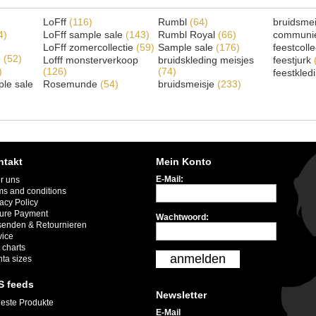
LoFff
(116)
Rumbl
(64)
bruidsme
4)
LoFff sample sale
(143)
Rumbl Royal
(66)
communi
LoFff zomercollectie
(59)
Sample sale
(176)
feestcoll
e
(52)
Lofff monsterverkoop
bruidskleding meisjes
feestjurk
)
(126)
(74)
feestkled
le sale
Rosemunde
(54)
bruidsmeisje
(233)
ntakt
Mein Konto
E-Mail:
r uns
ms and conditions
acy Policy
ure Payment
Wachtwoord:
senden & Retournieren
vice
 charts
anmelden
nta sizes
S feeds
Newsletter
este Produkte
E-Mail