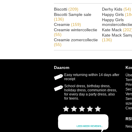
Biscotti
(209)
Derhy Kids
(54)
Biscotti Sample sale
Happy Girls
(18
(136)
Happy Girls
Creamie
(159)
monstercollecti
Creamie wintercollectie
Kate Mack
(202
(55)
Kate Mack Samp
Creamie zomercollectie
(136)
(55)
Daarom
Ko
Easy returning within 14 days after
Übe
receipt
Ter
Priv
School dress, birthday dress,
Sec
holiday dress, communion dress,
Ver
for every day a party dress, also
for teens.
Ser
size
Cie
RS
Neu