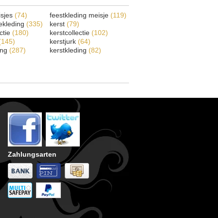
isjes
(74)
feestkleding meisje
(119)
ekleding
(335)
kerst
(79)
ectie
(180)
kerstcollectie
(102)
(145)
kerstjurk
(64)
ing
(287)
kerstkleding
(82)
Zahlungsarten