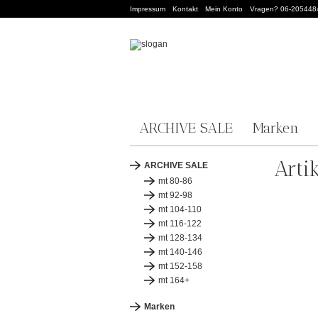
Impressum
Kontakt
Mein Konto
Vragen? 06-205448
ARCHIVE SALE
Marken
Arti
ARCHIVE SALE
mt 80-86
mt 92-98
mt 104-110
mt 116-122
mt 128-134
mt 140-146
mt 152-158
mt 164+
Marken