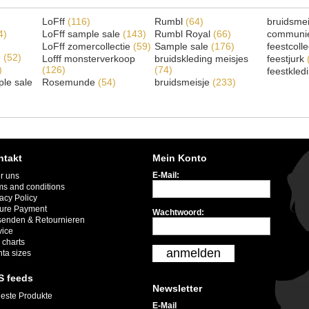
LoFff
(116)
Rumbl
(64)
bruidsme
4)
LoFff sample sale
(143)
Rumbl Royal
(66)
communi
LoFff zomercollectie
(59)
Sample sale
(176)
feestcoll
e
(52)
Lofff monsterverkoop
bruidskleding meisjes
feestjurk
)
(126)
(74)
feestkled
le sale
Rosemunde
(54)
bruidsmeisje
(233)
ntakt
Mein Konto
E-Mail:
r uns
ms and conditions
acy Policy
ure Payment
Wachtwoord:
senden & Retournieren
vice
 charts
anmelden
nta sizes
S feeds
Newsletter
este Produkte
E-Mail