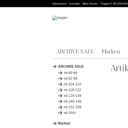
Impressum
Kontakt
Mein Konto
Vragen? 06-205448
ARCHIVE SALE
Marken
Arti
ARCHIVE SALE
mt 80-86
mt 92-98
mt 104-110
mt 116-122
mt 128-134
mt 140-146
mt 152-158
mt 164+
Marken