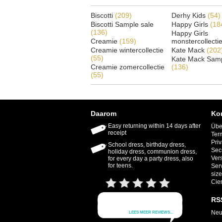
Biscotti
(209)
Derhy Kids
(54)
Biscotti Sample sale
Happy Girls
(18
(136)
Happy Girls
Creamie
(159)
monstercollecti
Creamie wintercollectie
Kate Mack
(202
(55)
Kate Mack Samp
Creamie zomercollectie
(136)
(55)
Daarom
Ko
Easy returning within 14 days after
Übe
receipt
Ter
Priv
School dress, birthday dress,
Sec
holiday dress, communion dress,
Ver
for every day a party dress, also
for teens.
Ser
size
Cie
RS
Neu