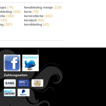
isjes
(74)
feestkleding meisje
(119)
ekleding
(335)
kerst
(79)
ectie
(180)
kerstcollectie
(102)
(145)
kerstjurk
(64)
ing
(287)
kerstkleding
(82)
Zahlungsarten