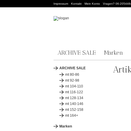
Impressum
Kontakt
Mein Konto
Vragen? 06-205448
ARCHIVE SALE
Marken
Arti
ARCHIVE SALE
mt 80-86
mt 92-98
mt 104-110
mt 116-122
mt 128-134
mt 140-146
mt 152-158
mt 164+
Marken