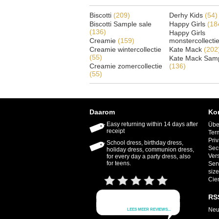
Biscotti
(209)
Derhy Kids
(54)
Biscotti Sample sale
Happy Girls
(18
(136)
Happy Girls
Creamie
(159)
monstercollecti
Creamie wintercollectie
Kate Mack
(202
(55)
Kate Mack Samp
Creamie zomercollectie
(136)
(55)
Daarom
Ko
Easy returning within 14 days after
Übe
receipt
Ter
Priv
School dress, birthday dress,
Sec
holiday dress, communion dress,
Ver
for every day a party dress, also
for teens.
Ser
size
Cie
RS
Neu