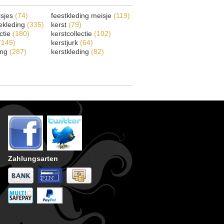
isjes
(74)
feestkleding meisje
(119)
ekleding
(335)
kerst
(79)
ectie
(180)
kerstcollectie
(102)
(145)
kerstjurk
(64)
ing
(287)
kerstkleding
(82)
Zahlungsarten