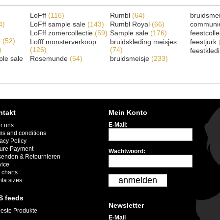
LoFff
(116)
Rumbl
(64)
bruidsme
4)
LoFff sample sale
(143)
Rumbl Royal
(66)
communi
LoFff zomercollectie
(59)
Sample sale
(176)
feestcoll
e
(52)
Lofff monsterverkoop
bruidskleding meisjes
feestjurk
)
(126)
(74)
feestkled
le sale
Rosemunde
(54)
bruidsmeisje
(233)
ntakt
Mein Konto
E-Mail:
r uns
ms and conditions
acy Policy
ure Payment
Wachtwoord:
senden & Retournieren
vice
 charts
anmelden
nta sizes
S feeds
Newsletter
este Produkte
E-Mail