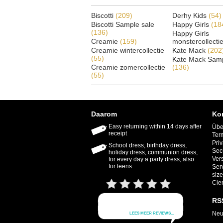
Biscotti
(209)
Derhy Kids
(54)
Biscotti Sample sale
Happy Girls
(18
(136)
Happy Girls
Creamie
(159)
monstercollecti
Creamie wintercollectie
Kate Mack
(202
(55)
Kate Mack Samp
Creamie zomercollectie
(136)
(55)
Daarom
Ko
Easy returning within 14 days after
Übe
receipt
Ter
Priv
School dress, birthday dress,
Sec
holiday dress, communion dress,
Ver
for every day a party dress, also
for teens.
Ser
size
Cie
RS
Neu