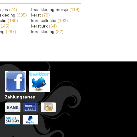
isjes
(74)
feestkleding meisje
(119)
ekleding
(335)
kerst
(79)
ectie
(180)
kerstcollectie
(102)
(145)
kerstjurk
(64)
ing
(287)
kerstkleding
(82)
Zahlungsarten