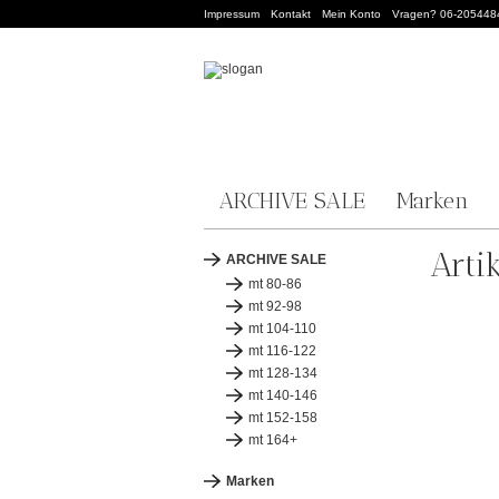
Impressum
Kontakt
Mein Konto
Vragen? 06-205448
ARCHIVE SALE
Marken
Arti
ARCHIVE SALE
mt 80-86
mt 92-98
mt 104-110
mt 116-122
mt 128-134
mt 140-146
mt 152-158
mt 164+
Marken