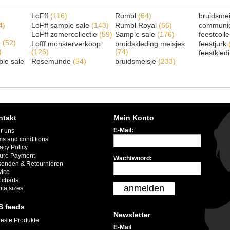
LoFff
(116)
Rumbl
(64)
bruidsme
4)
LoFff sample sale
(143)
Rumbl Royal
(66)
communi
LoFff zomercollectie
(59)
Sample sale
(176)
feestcoll
e
(52)
Lofff monsterverkoop
bruidskleding meisjes
feestjurk
)
(126)
(74)
feestkled
le sale
Rosemunde
(54)
bruidsmeisje
(233)
ntakt
Mein Konto
E-Mail:
r uns
ms and conditions
acy Policy
ure Payment
Wachtwoord:
senden & Retournieren
vice
 charts
anmelden
nta sizes
S feeds
Newsletter
este Produkte
E-Mail