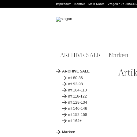
Impressum
Kontakt
Mein Konto
Vragen? 06-205448
ARCHIVE SALE
Marken
Arti
ARCHIVE SALE
mt 80-86
mt 92-98
mt 104-110
mt 116-122
mt 128-134
mt 140-146
mt 152-158
mt 164+
Marken