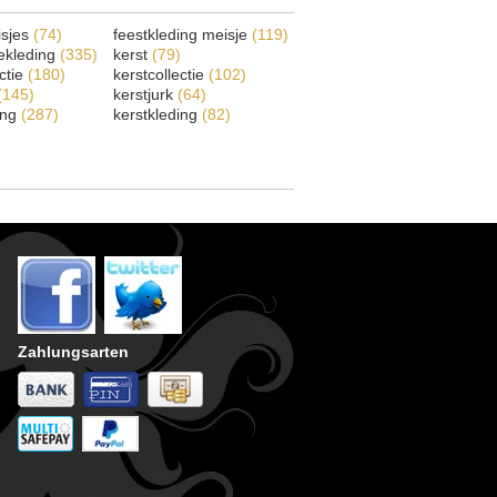
isjes
(74)
feestkleding meisje
(119)
ekleding
(335)
kerst
(79)
ectie
(180)
kerstcollectie
(102)
(145)
kerstjurk
(64)
ing
(287)
kerstkleding
(82)
Zahlungsarten