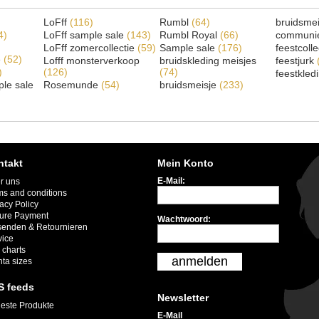
LoFff
(116)
Rumbl
(64)
bruidsme
4)
LoFff sample sale
(143)
Rumbl Royal
(66)
communi
LoFff zomercollectie
(59)
Sample sale
(176)
feestcoll
e
(52)
Lofff monsterverkoop
bruidskleding meisjes
feestjurk
)
(126)
(74)
feestkled
le sale
Rosemunde
(54)
bruidsmeisje
(233)
ntakt
Mein Konto
E-Mail:
r uns
ms and conditions
acy Policy
ure Payment
Wachtwoord:
senden & Retournieren
vice
 charts
anmelden
nta sizes
S feeds
Newsletter
este Produkte
E-Mail