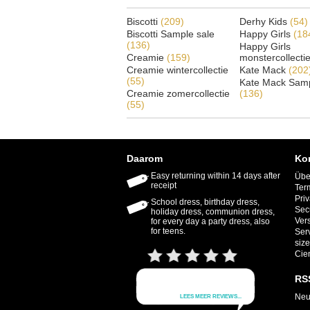
Biscotti
(209)
Derhy Kids
(54)
Biscotti Sample sale
Happy Girls
(18
(136)
Happy Girls
Creamie
(159)
monstercollecti
Creamie wintercollectie
Kate Mack
(202
(55)
Kate Mack Samp
Creamie zomercollectie
(136)
(55)
Daarom
Ko
Easy returning within 14 days after
Übe
receipt
Ter
Priv
School dress, birthday dress,
Sec
holiday dress, communion dress,
Ver
for every day a party dress, also
for teens.
Ser
size
Cie
RS
Neu