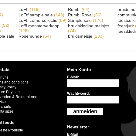
LoFff
(116)
Rumbl
(64)
bruidsme
4)
LoFff sample sale
(143)
Rumbl Royal
(66)
communi
LoFff zomercollectie
(59)
Sample sale
(176)
feestcoll
e
(52)
Lofff monsterverkoop
bruidskleding meisjes
feestjurk
)
(126)
(74)
feestkled
le sale
Rosemunde
(54)
bruidsmeisje
(233)
ntakt
Mein Konto
E-Mail:
r uns
ms and conditions
acy Policy
ure Payment
Wachtwoord:
senden & Retournieren
vice
 charts
anmelden
nta sizes
S feeds
Newsletter
este Produkte
E-Mail