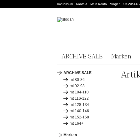
Impressum
Kontakt
Mein Konto
Vragen? 06-205448
ARCHIVE SALE
Marken
Arti
ARCHIVE SALE
mt 80-86
mt 92-98
mt 104-110
mt 116-122
mt 128-134
mt 140-146
mt 152-158
mt 164+
Marken