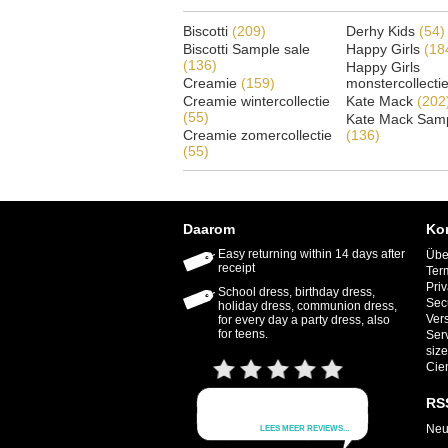
Biscotti
(209)
Derhy Kids
(54)
Biscotti Sample sale
Happy Girls
(18
(136)
Happy Girls
Creamie
(159)
monstercollecti
Creamie wintercollectie
Kate Mack
(202
(55)
Kate Mack Samp
Creamie zomercollectie
(136)
(55)
Daarom
Ko
Easy returning within 14 days after
Übe
receipt
Ter
Priv
School dress, birthday dress,
Sec
holiday dress, communion dress,
Ver
for every day a party dress, also
for teens.
Ser
size
Cie
RS
Neu