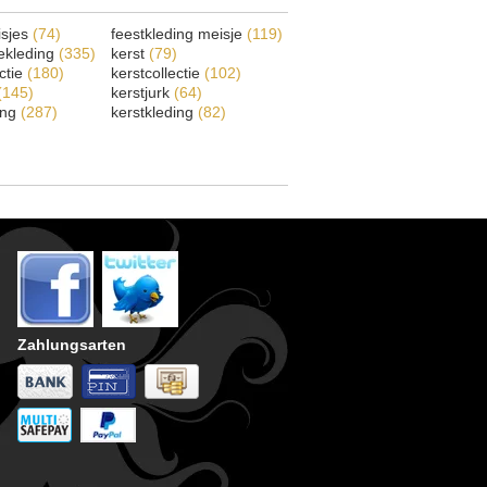
isjes
(74)
feestkleding meisje
(119)
ekleding
(335)
kerst
(79)
ectie
(180)
kerstcollectie
(102)
(145)
kerstjurk
(64)
ing
(287)
kerstkleding
(82)
Zahlungsarten