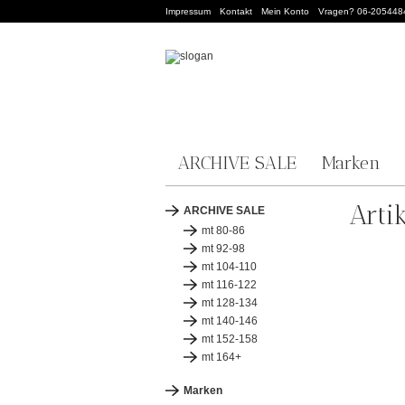
Impressum
Kontakt
Mein Konto
Vragen? 06-205448
ARCHIVE SALE
Marken
Arti
ARCHIVE SALE
mt 80-86
mt 92-98
mt 104-110
mt 116-122
mt 128-134
mt 140-146
mt 152-158
mt 164+
Marken