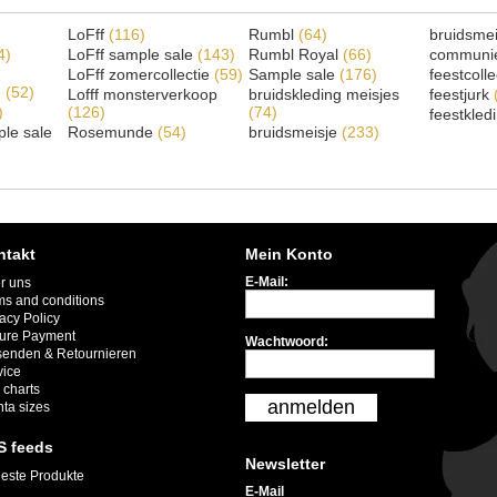
LoFff
(116)
Rumbl
(64)
bruidsme
4)
LoFff sample sale
(143)
Rumbl Royal
(66)
communi
LoFff zomercollectie
(59)
Sample sale
(176)
feestcoll
e
(52)
Lofff monsterverkoop
bruidskleding meisjes
feestjurk
)
(126)
(74)
feestkled
le sale
Rosemunde
(54)
bruidsmeisje
(233)
ntakt
Mein Konto
E-Mail:
r uns
ms and conditions
acy Policy
ure Payment
Wachtwoord:
senden & Retournieren
vice
 charts
anmelden
nta sizes
S feeds
Newsletter
este Produkte
E-Mail