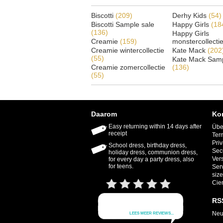
Biscotti
(209)
Derhy Kids
(54)
Biscotti Sample sale
Happy Girls
(18
(136)
Happy Girls
Creamie
(159)
monstercollecti
Creamie wintercollectie
Kate Mack
(202
(55)
Kate Mack Samp
Creamie zomercollectie
(136)
(55)
Daarom
Ko
Easy returning within 14 days after
Übe
receipt
Ter
Priv
School dress, birthday dress,
Sec
holiday dress, communion dress,
Ver
for every day a party dress, also
for teens.
Ser
size
Cie
RS
Neu