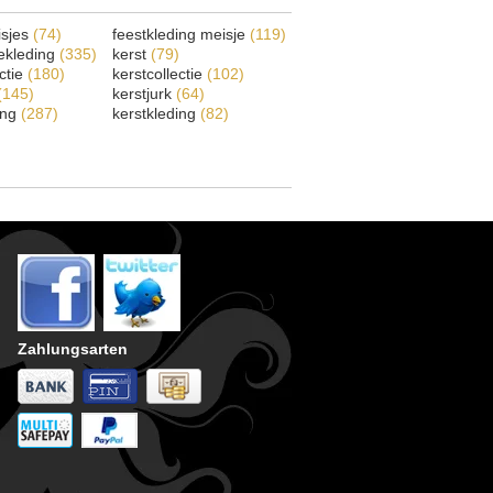
isjes
(74)
feestkleding meisje
(119)
ekleding
(335)
kerst
(79)
ectie
(180)
kerstcollectie
(102)
(145)
kerstjurk
(64)
ing
(287)
kerstkleding
(82)
Zahlungsarten