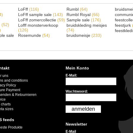
LoFff
(116)
Rumbl
(64)
bruidsme
4)
LoFff sample sale
(143)
Rumbl Royal
(66)
communi
LoFff zomercollectie
(59)
Sample sale
(176)
feestcoll
e
(52)
Lofff monsterverkoop
bruidskleding meisjes
feestjurk
)
(126)
(74)
feestkled
le sale
Rosemunde
(54)
bruidsmeisje
(233)
ntakt
Mein Konto
E-Mail:
r uns
ms and conditions
acy Policy
ure Payment
Wachtwoord:
senden & Retournieren
vice
 charts
anmelden
nta sizes
S feeds
Newsletter
este Produkte
E-Mail