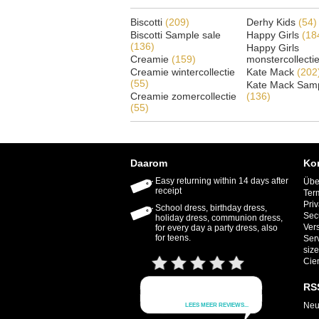
Biscotti
(209)
Derhy Kids
(54)
Biscotti Sample sale
Happy Girls
(18
(136)
Happy Girls
Creamie
(159)
monstercollecti
Creamie wintercollectie
Kate Mack
(202
(55)
Kate Mack Samp
Creamie zomercollectie
(136)
(55)
Daarom
Ko
Easy returning within 14 days after
Übe
receipt
Ter
Priv
School dress, birthday dress,
Sec
holiday dress, communion dress,
Ver
for every day a party dress, also
for teens.
Ser
size
Cie
RS
Neu