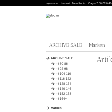
Impressum
Kontakt
Mein Konto
Vragen? 06-205448
ARCHIVE SALE
Marken
Arti
ARCHIVE SALE
mt 80-86
mt 92-98
mt 104-110
mt 116-122
mt 128-134
mt 140-146
mt 152-158
mt 164+
Marken