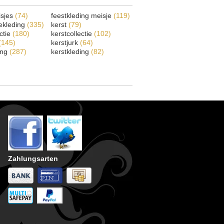
isjes
(74)
feestkleding meisje
(119)
ekleding
(335)
kerst
(79)
ectie
(180)
kerstcollectie
(102)
(145)
kerstjurk
(64)
ing
(287)
kerstkleding
(82)
Zahlungsarten