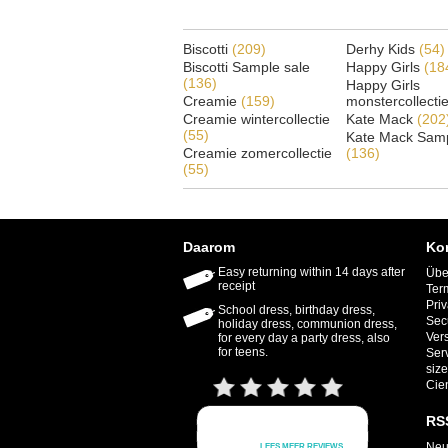
Biscotti
(209)
Derhy Kids
(54)
Biscotti Sample sale
Happy Girls
(18
(136)
Happy Girls
Creamie
(159)
monstercollecti
Creamie wintercollectie
Kate Mack
(202
(55)
Kate Mack Samp
Creamie zomercollectie
(136)
(55)
Daarom
Ko
Easy returning within 14 days after
Übe
receipt
Ter
Priv
School dress, birthday dress,
Sec
holiday dress, communion dress,
Ver
for every day a party dress, also
for teens.
Ser
size
Cie
RS
Neu