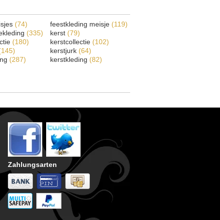
isjes
(74)
feestkleding meisje
(119)
ekleding
(335)
kerst
(79)
ectie
(180)
kerstcollectie
(102)
(145)
kerstjurk
(64)
ing
(287)
kerstkleding
(82)
Zahlungsarten