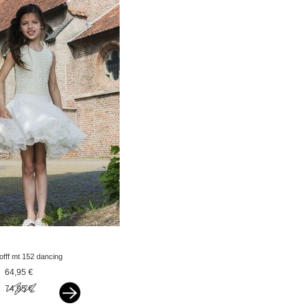
lofff mt 152 dancing
dress off white
64,95 €
74,95 €