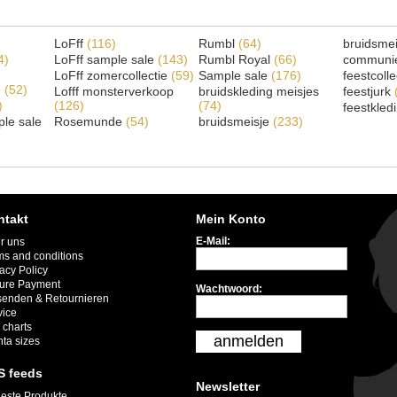
LoFff
(116)
Rumbl
(64)
bruidsme
4)
LoFff sample sale
(143)
Rumbl Royal
(66)
communi
LoFff zomercollectie
(59)
Sample sale
(176)
feestcoll
e
(52)
Lofff monsterverkoop
bruidskleding meisjes
feestjurk
)
(126)
(74)
feestkled
le sale
Rosemunde
(54)
bruidsmeisje
(233)
ntakt
Mein Konto
E-Mail:
r uns
ms and conditions
acy Policy
ure Payment
Wachtwoord:
senden & Retournieren
vice
 charts
anmelden
nta sizes
S feeds
Newsletter
este Produkte