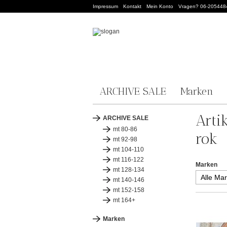
Impressum
Kontakt
Mein Konto
Vragen? 06-205448
ARCHIVE SALE
Marken
Arti
ARCHIVE SALE
mt 80-86
rok
mt 92-98
mt 104-110
mt 116-122
Marken
mt 128-134
mt 140-146
mt 152-158
mt 164+
Marken