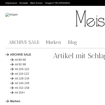
Impressum
Kontakt
Mein Konto
Vragen? 06-20544843
ARCHIVE SALE
Marken
Blog
Artikel mit Schl
ARCHIVE SALE
mt 80-86
mt 92-98
mt 104-110
mt 116-122
mt 128-134
mt 140-146
mt 152-158
mt 164+
Marken