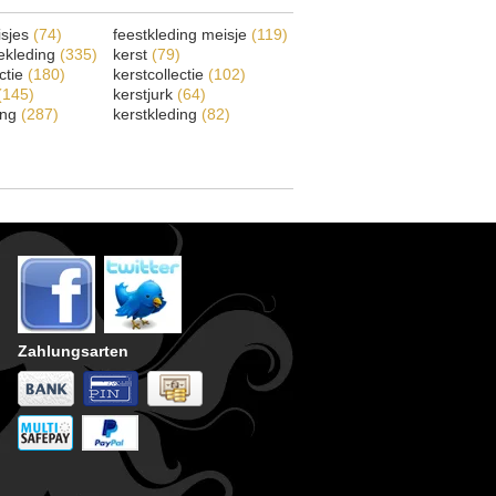
isjes
(74)
feestkleding meisje
(119)
ekleding
(335)
kerst
(79)
ectie
(180)
kerstcollectie
(102)
(145)
kerstjurk
(64)
ing
(287)
kerstkleding
(82)
Zahlungsarten