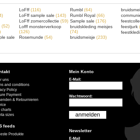
LoFff
(116)
Rumbl
(64)
bruidsme
4)
LoFff sample sale
(143)
Rumbl Royal
(66)
communi
LoFff zomercollectie
(59)
Sample sale
(176)
feestcoll
e
(52)
Lofff monsterverkoop
bruidskleding meisjes
feestjurk
)
(126)
(74)
feestkled
le sale
Rosemunde
(54)
bruidsmeisje
(233)
ntakt
Mein Konto
E-Mail:
r uns
ms and conditions
acy Policy
ure Payment
Wachtwoord:
senden & Retournieren
vice
 charts
anmelden
nta sizes
S feeds
Newsletter
este Produkte
E-Mail