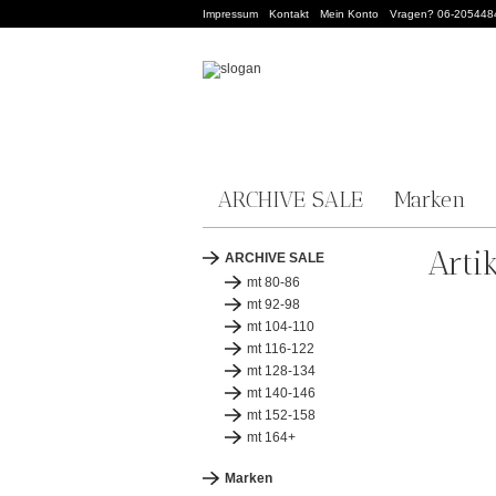
Impressum
Kontakt
Mein Konto
Vragen? 06-205448
ARCHIVE SALE
Marken
Arti
ARCHIVE SALE
mt 80-86
mt 92-98
mt 104-110
mt 116-122
mt 128-134
mt 140-146
mt 152-158
mt 164+
Marken