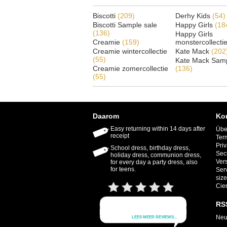
Biscotti
(209)
Derhy Kids
(54)
Biscotti Sample sale
Happy Girls
(18
(136)
Happy Girls
Creamie
(159)
monstercollecti
Creamie wintercollectie
Kate Mack
(202
(55)
Kate Mack Samp
Creamie zomercollectie
(136)
(55)
Daarom
Ko
Easy returning within 14 days after
Übe
receipt
Ter
Priv
School dress, birthday dress,
Sec
holiday dress, communion dress,
Ver
for every day a party dress, also
for teens.
Ser
size
Cie
RS
Neu