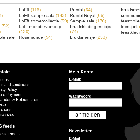
LoFff
(116)
Rumbl
(64)
bruidsme
4)
LoFff sample sale
(143)
Rumbl Royal
(66)
communi
LoFff zomercollectie
(59)
Sample sale
(176)
feestcoll
e
(52)
Lofff monsterverkoop
bruidskleding meisjes
feestjurk
)
(126)
(74)
feestkled
le sale
Rosemunde
(54)
bruidsmeisje
(233)
ntakt
Mein Konto
E-Mail:
r uns
ms and conditions
acy Policy
ure Payment
Wachtwoord:
senden & Retournieren
vice
 charts
anmelden
nta sizes
S feeds
Newsletter
este Produkte
E-Mail