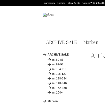
Impressum
Kontakt
Mein Konto
Vragen? 06-205448
ARCHIVE SALE
Marken
Arti
ARCHIVE SALE
mt 80-86
mt 92-98
mt 104-110
mt 116-122
mt 128-134
mt 140-146
mt 152-158
mt 164+
Marken