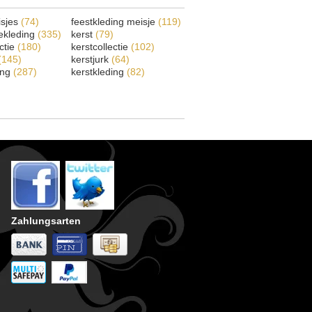
isjes
(74)
feestkleding meisje
(119)
ekleding
(335)
kerst
(79)
ectie
(180)
kerstcollectie
(102)
(145)
kerstjurk
(64)
ing
(287)
kerstkleding
(82)
Zahlungsarten