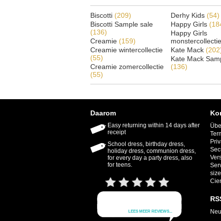
Biscotti
(209)
Derhy Kids
(54)
Biscotti Sample sale
Happy Girls
(18
(136)
Happy Girls
Creamie
(159)
monstercollecti
Creamie wintercollectie
Kate Mack
(202
(55)
Kate Mack Samp
Creamie zomercollectie
(136)
(55)
Daarom
Ko
Easy returning within 14 days after
Übe
receipt
Ter
Priv
School dress, birthday dress,
Sec
holiday dress, communion dress,
Ver
for every day a party dress, also
for teens.
Ser
size
Cie
RS
Neu