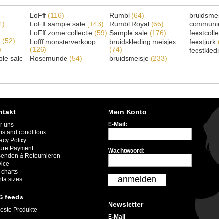
LoFff
(116)
Rumbl
(64)
bruidsme
4)
LoFff sample sale
(143)
Rumbl Royal
(66)
communi
LoFff zomercollectie
(59)
Sample sale
(176)
feestcoll
e
(52)
Lofff monsterverkoop
bruidskleding meisjes
feestjurk
)
(126)
(74)
feestkled
le sale
Rosemunde
(54)
bruidsmeisje
(233)
ntakt
Mein Konto
E-Mail:
r uns
ms and conditions
acy Policy
ure Payment
Wachtwoord:
senden & Retournieren
vice
 charts
anmelden
nta sizes
S feeds
Newsletter
este Produkte
E-Mail