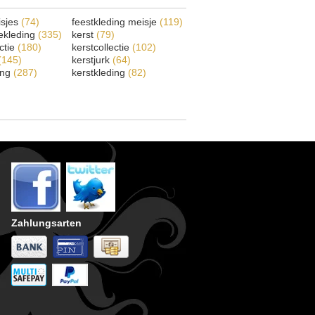
isjes
(74)
feestkleding meisje
(119)
ekleding
(335)
kerst
(79)
ectie
(180)
kerstcollectie
(102)
(145)
kerstjurk
(64)
ing
(287)
kerstkleding
(82)
Zahlungsarten