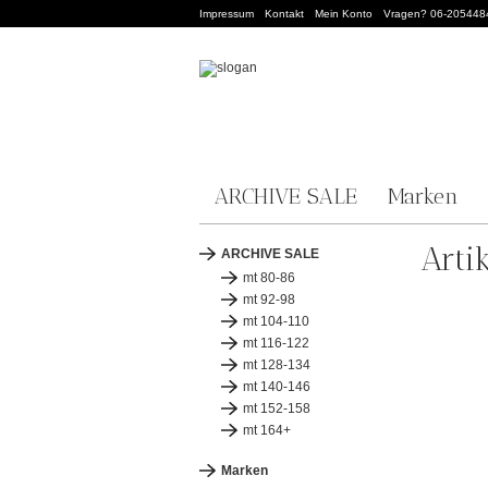
Impressum
Kontakt
Mein Konto
Vragen? 06-205448
ARCHIVE SALE
Marken
Arti
ARCHIVE SALE
mt 80-86
mt 92-98
mt 104-110
mt 116-122
mt 128-134
mt 140-146
mt 152-158
mt 164+
Marken