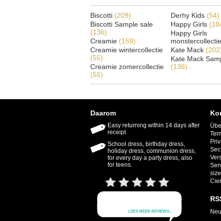
Biscotti
(209)
Derhy Kids
(54)
Biscotti Sample sale
Happy Girls
(18
(136)
Happy Girls
Creamie
(159)
monstercollecti
Creamie wintercollectie
Kate Mack
(202
(55)
Kate Mack Samp
Creamie zomercollectie
(136)
(55)
Daarom
Ko
Easy returning within 14 days after
Übe
receipt
Ter
Priv
School dress, birthday dress,
Sec
holiday dress, communion dress,
Ver
for every day a party dress, also
for teens.
Ser
size
Cie
RS
Neu