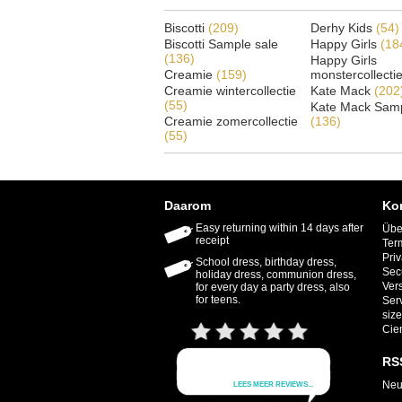
Biscotti
(209)
Derhy Kids
(54)
Biscotti Sample sale
Happy Girls
(18
(136)
Happy Girls
Creamie
(159)
monstercollecti
Creamie wintercollectie
Kate Mack
(202
(55)
Kate Mack Samp
Creamie zomercollectie
(136)
(55)
Daarom
Ko
Easy returning within 14 days after
Übe
receipt
Ter
Priv
School dress, birthday dress,
Sec
holiday dress, communion dress,
Ver
for every day a party dress, also
for teens.
Ser
size
Cie
RS
Neu