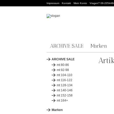
Impressum
Kontakt
Mein Konto
Vragen? 06-205448
ARCHIVE SALE
Marken
Arti
ARCHIVE SALE
mt 80-86
mt 92-98
mt 104-110
mt 116-122
mt 128-134
mt 140-146
mt 152-158
mt 164+
Marken