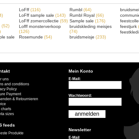
LoFff
(116)
Rumbl
(64)
bruidsme
4)
LoFff sample sale
(143)
Rumbl Royal
(66)
communi
LoFff zomercollectie
(59)
Sample sale
(176)
feestcoll
e
(52)
Lofff monsterverkoop
bruidskleding meisjes
feestjurk
)
(126)
(74)
feestkled
le sale
Rosemunde
(54)
bruidsmeisje
(233)
ntakt
Mein Konto
E-Mail:
r uns
ms and conditions
acy Policy
ure Payment
Wachtwoord:
senden & Retournieren
vice
 charts
anmelden
nta sizes
S feeds
Newsletter
este Produkte
E-Mail