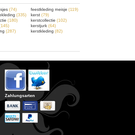
isjes
(74)
feestkleding meisje
(119)
ekleding
(335)
kerst
(79)
ectie
(180)
kerstcollectie
(102)
(145)
kerstjurk
(64)
ing
(287)
kerstkleding
(82)
Zahlungsarten