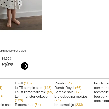
lapin house dress blue
dots offwhite
39,95 €
109,95 €
LoFff
(116)
Rumbl
(64)
bruidsme
4)
LoFff sample sale
(143)
Rumbl Royal
(66)
communi
LoFff zomercollectie
(59)
Sample sale
(176)
feestcoll
e
(52)
Lofff monsterverkoop
bruidskleding meisjes
feestjurk
)
(126)
(74)
feestkled
le sale
Rosemunde
(54)
bruidsmeisje
(233)