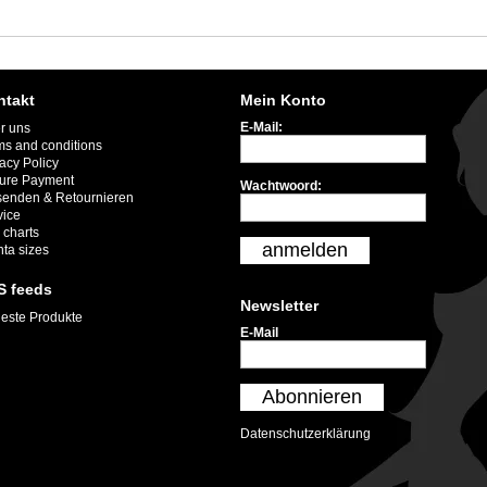
ntakt
Mein Konto
E-Mail:
r uns
ms and conditions
acy Policy
ure Payment
Wachtwoord:
senden & Retournieren
vice
 charts
anmelden
nta sizes
S feeds
Newsletter
este Produkte
E-Mail
Abonnieren
Datenschutzerklärung