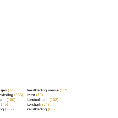
isjes
(74)
feestkleding meisje
(119)
ekleding
(335)
kerst
(79)
ectie
(180)
kerstcollectie
(102)
(145)
kerstjurk
(64)
ing
(287)
kerstkleding
(82)