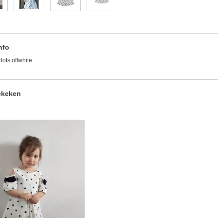
nfo
dots offwhite
ekeken