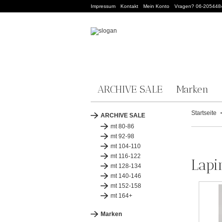
Impressum
Kontakt
Mein Konto
Vragen? 06-205448
ARCHIVE SALE
Marken
Startseite
ARCHIVE SALE
mt 80-86
mt 92-98
mt 104-110
mt 116-122
Lapi
mt 128-134
mt 140-146
mt 152-158
mt 164+
Marken