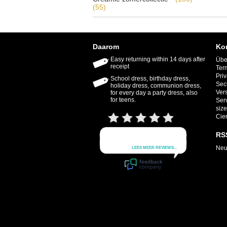
(55)
Daarom
Ko
Easy returning within 14 days after
Übe
receipt
Ter
Priv
School dress, birthday dress,
Sec
holiday dress, communion dress,
Ver
for every day a party dress, also
for teens.
Ser
size
Cie
RS
Neu