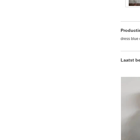
Producti
dress blue 
Laatst b