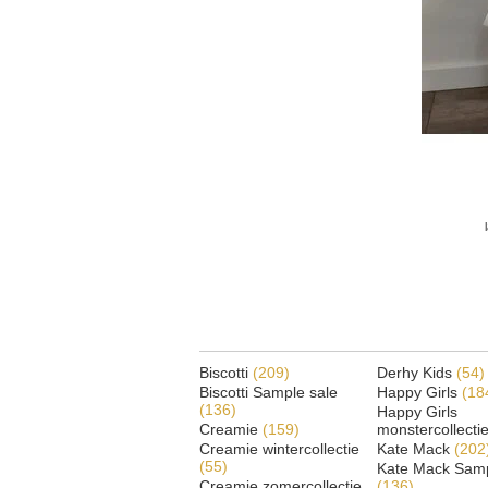
Biscotti
(209)
Derhy Kids
(54)
Biscotti Sample sale
Happy Girls
(18
(136)
Happy Girls
Creamie
(159)
monstercollecti
Creamie wintercollectie
Kate Mack
(202
(55)
Kate Mack Samp
Creamie zomercollectie
(136)