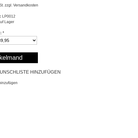
St. zzgl.
Versandkosten
:
LP0012
uf Lager
e:
*
kelmand
UNSCHLISTE HINZUFÜGEN
hinzufügen