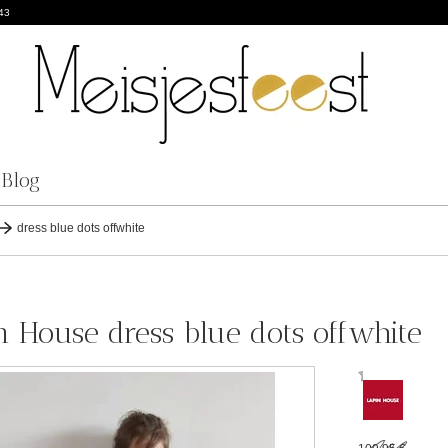
43
Blog
dress blue dots offwhite
n House dress blue dots offwhite