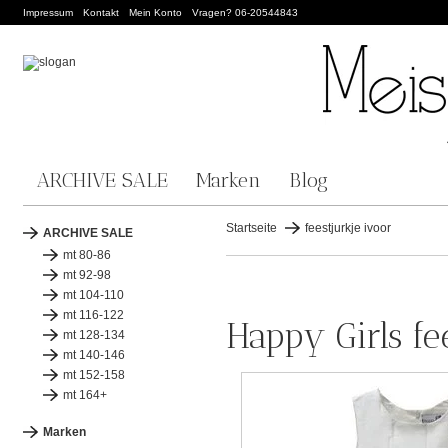
Impressum
Kontakt
Mein Konto
Vragen? 06-20544843
ARCHIVE SALE
Marken
Blog
Startseite
feestjurkje ivoor
ARCHIVE SALE
mt 80-86
mt 92-98
mt 104-110
mt 116-122
Happy Girls fe
mt 128-134
mt 140-146
mt 152-158
mt 164+
Marken