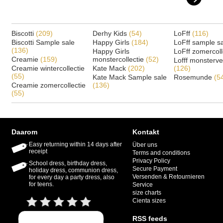
Biscotti
(209)
Derhy Kids
(54)
LoFff
(116)
Biscotti Sample sale
Happy Girls
(184)
LoFff sample s
(136)
Happy Girls
LoFff zomercoll
Creamie
(159)
monstercollectie
(52)
Lofff monsterv
Creamie wintercollectie
Kate Mack
(202)
(126)
(55)
Kate Mack Sample sale
Rosemunde
(5
Creamie zomercollectie
(136)
(55)
Daarom
Kontakt
Easy returning within 14 days after
Über uns
receipt
Terms and conditions
Privacy Policy
School dress, birthday dress,
Secure Payment
holiday dress, communion dress,
Versenden & Retournieren
for every day a party dress, also
for teens.
Service
size charts
Cienta sizes
RSS feeds