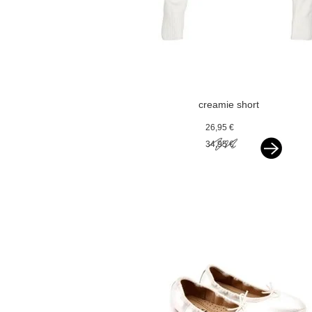
creamie short
cardigan cloud
26,95 €
34,95 €