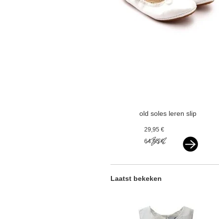
old soles leren slip
on ballerina's
29,95 €
paarlemoer wit
64,95 €
Laatst bekeken