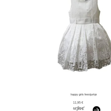
happy girls feestjurkje
ivoor
11,95 €
62,95 €