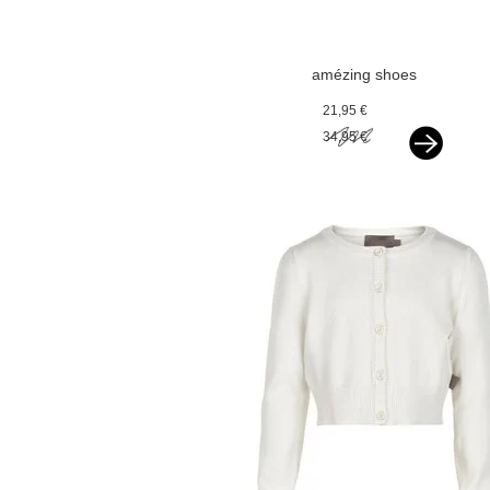
amézing shoes
ballerina ivoor
21,95 €
glitter
34,95 €