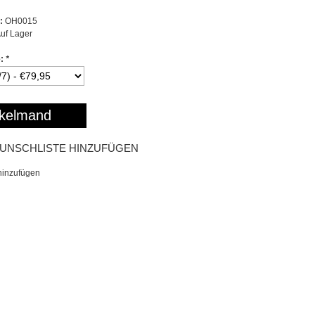
:
OH0015
uf Lager
e:
*
kelmand
UNSCHLISTE HINZUFÜGEN
hinzufügen