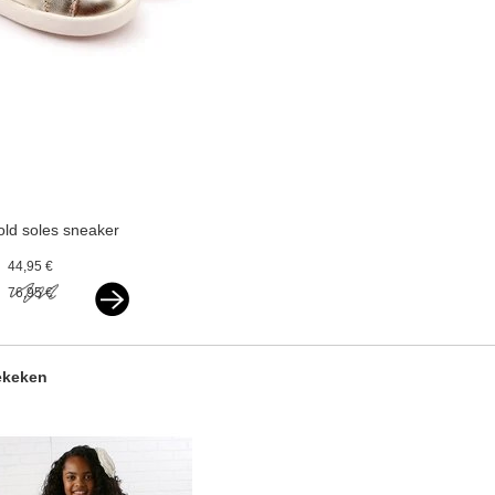
old soles sneaker
vlecht gold
44,95 €
76,95 €
ekeken