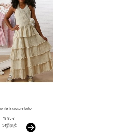
ooh la la couture boho
jurkje madeleine sand
79,95 €
149,95 €