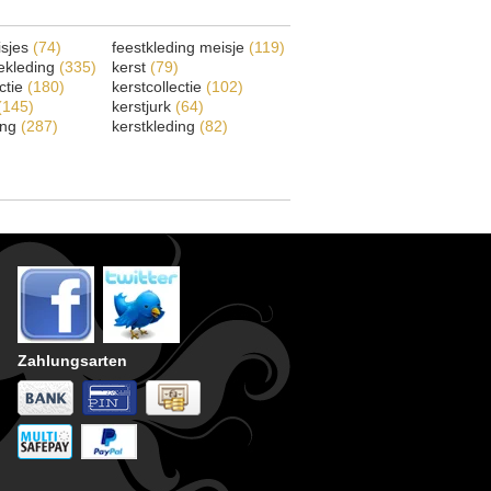
isjes
(74)
feestkleding meisje
(119)
ekleding
(335)
kerst
(79)
ectie
(180)
kerstcollectie
(102)
(145)
kerstjurk
(64)
ing
(287)
kerstkleding
(82)
Zahlungsarten