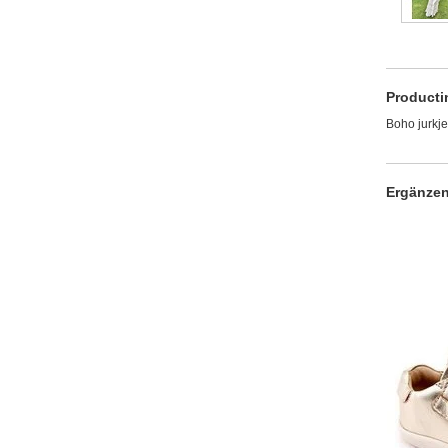
Producti
Boho jurkj
Ergänzen