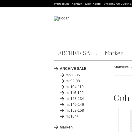
Impressum
Kontakt
Mein Konto
Vragen? 06-205448
ARCHIVE SALE
Marken
Startseite
ARCHIVE SALE
mt 80-86
mt 92-98
mt 104-110
mt 116-122
Ooh 
mt 128-134
mt 140-146
mt 152-158
mt 164+
Marken