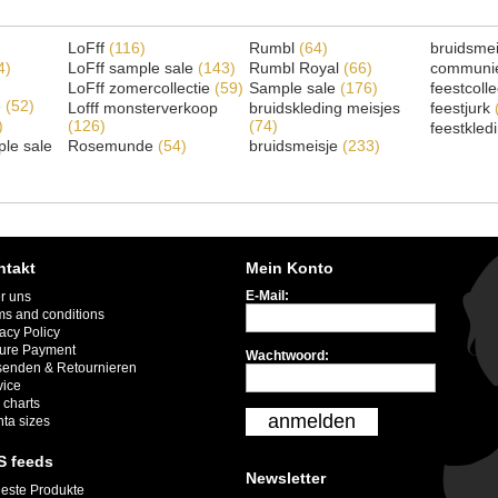
LoFff
(116)
Rumbl
(64)
bruidsme
4)
LoFff sample sale
(143)
Rumbl Royal
(66)
communi
LoFff zomercollectie
(59)
Sample sale
(176)
feestcoll
e
(52)
Lofff monsterverkoop
bruidskleding meisjes
feestjurk
)
(126)
(74)
feestkled
le sale
Rosemunde
(54)
bruidsmeisje
(233)
ntakt
Mein Konto
E-Mail:
r uns
ms and conditions
acy Policy
ure Payment
Wachtwoord:
senden & Retournieren
vice
 charts
anmelden
nta sizes
S feeds
Newsletter
este Produkte