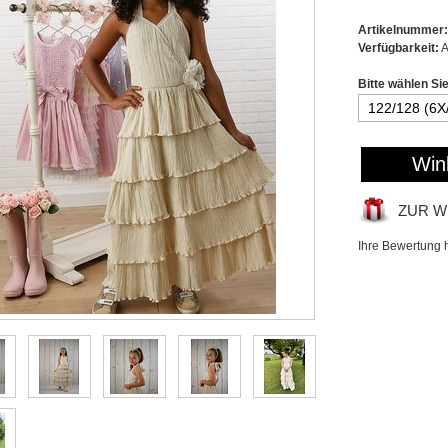
Artikelnummer:
Verfügbarkeit:
A
Bitte wählen Si
Win
ZUR W
Ihre Bewertung 