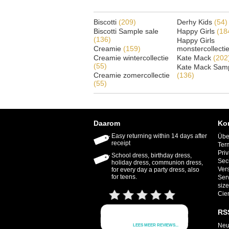
Biscotti
(209)
Derhy Kids
(54)
Biscotti Sample sale
Happy Girls
(18
(136)
Happy Girls
Creamie
(159)
monstercollecti
Creamie wintercollectie
Kate Mack
(202
(55)
Kate Mack Samp
Creamie zomercollectie
(136)
(55)
Daarom
Ko
Easy returning within 14 days after
Übe
receipt
Ter
Priv
School dress, birthday dress,
Sec
holiday dress, communion dress,
Ver
for every day a party dress, also
for teens.
Ser
size
Cie
RS
Neu