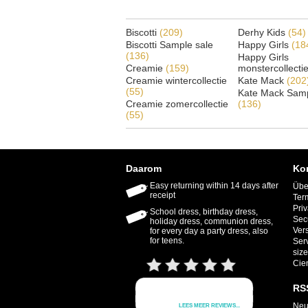
Biscotti
(209)
Derhy Kids
(54)
Biscotti Sample sale
Happy Girls
(18
(136)
Happy Girls
Creamie
(159)
monstercollecti
Creamie wintercollectie
Kate Mack
(202
(55)
Kate Mack Samp
Creamie zomercollectie
(136)
(55)
Daarom
Ko
Easy returning within 14 days after
Übe
receipt
Ter
Priv
School dress, birthday dress,
Sec
holiday dress, communion dress,
Ver
for every day a party dress, also
for teens.
Ser
size
Cie
RS
Neu