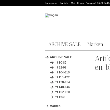
Impressum
Kontakt
Mein Konto
Vragen? 06-205448
ARCHIVE SALE
Marken
Arti
ARCHIVE SALE
mt 80-86
en b
mt 92-98
mt 104-110
mt 116-122
mt 128-134
mt 140-146
mt 152-158
mt 164+
Marken