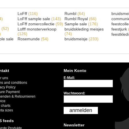
LoFff
(116)
Rumbl
(64)
bruidsme
4)
LoFff sample sale
(143)
Rumbl Royal
(66)
communi
LoFff zomercollectie
(59)
Sample sale
(176)
feestcoll
e
(52)
Lofff monsterverkoop
bruidskleding meisjes
feestjurk
)
(126)
(74)
feestkled
le sale
Rosemunde
(54)
bruidsmeisje
(233)
ntakt
Mein Konto
E-Mail:
r uns
ms and conditions
acy Policy
ure Payment
Wachtwoord:
senden & Retournieren
vice
 charts
anmelden
nta sizes
S feeds
Newsletter
este Produkte