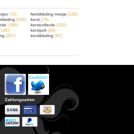
isjes
(74)
feestkleding meisje
(119)
ekleding
(335)
kerst
(79)
ectie
(180)
kerstcollectie
(102)
(145)
kerstjurk
(64)
ing
(287)
kerstkleding
(82)
Zahlungsarten