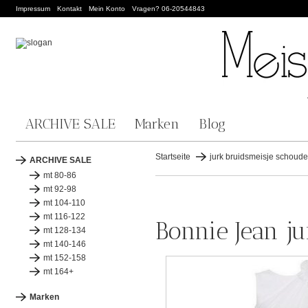
Impressum
Kontakt
Mein Konto
Vragen? 06-20544843
ARCHIVE SALE
Marken
Blog
Startseite
jurk bruidsmeisje schoude
ARCHIVE SALE
mt 80-86
mt 92-98
mt 104-110
mt 116-122
Bonnie Jean j
mt 128-134
mt 140-146
mt 152-158
mt 164+
Marken