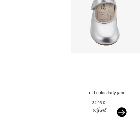
old soles lady jane
silver
34,95 €
76,95 €