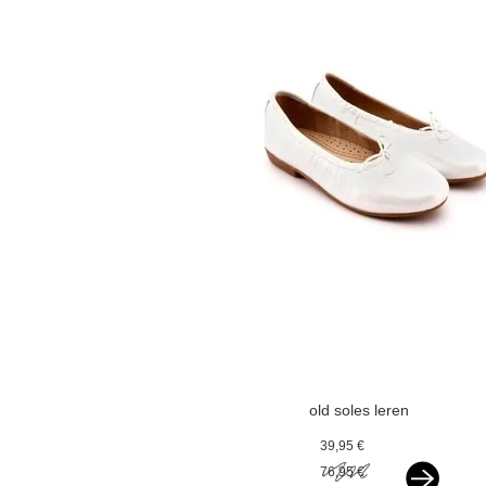
old soles leren
ballerina's
39,95 €
paarlemoer wit
76,95 €