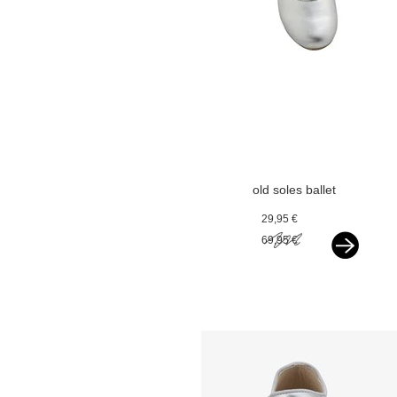
old soles ballet
flats silver
29,95 €
69,95 €