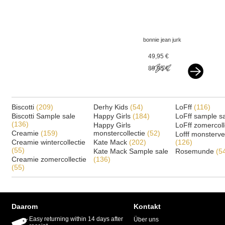
bonnie jean jurk
bruidsmeisje schouder
49,95 €
bloem wit
89,95 €
Biscotti
(209)
Derhy Kids
(54)
LoFff
(116)
Biscotti Sample sale
Happy Girls
(184)
LoFff sample s
(136)
Happy Girls
LoFff zomercoll
Creamie
(159)
monstercollectie
(52)
Lofff monsterv
Creamie wintercollectie
Kate Mack
(202)
(126)
(55)
Kate Mack Sample sale
Rosemunde
(5
Creamie zomercollectie
(136)
(55)
Daarom
Kontakt
Easy returning within 14 days after
Über uns