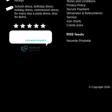
receipt
Terms and conditions
Privacy Policy
School dress, birthday dress,
Secure Payment
holiday dress, communion dress,
Versenden & Retournieren
for every day a party dress, also
for teens.
Service
size charts
Cienta sizes
RSS feeds
Neueste Produkte
© Copyright 2026 