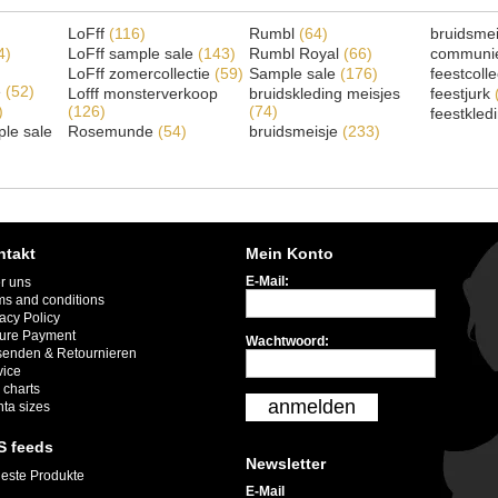
LoFff
(116)
Rumbl
(64)
bruidsme
4)
LoFff sample sale
(143)
Rumbl Royal
(66)
communi
LoFff zomercollectie
(59)
Sample sale
(176)
feestcoll
e
(52)
Lofff monsterverkoop
bruidskleding meisjes
feestjurk
)
(126)
(74)
feestkled
le sale
Rosemunde
(54)
bruidsmeisje
(233)
ntakt
Mein Konto
E-Mail:
r uns
ms and conditions
acy Policy
ure Payment
Wachtwoord:
senden & Retournieren
vice
 charts
anmelden
nta sizes
S feeds
Newsletter
este Produkte
E-Mail