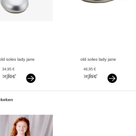
old soles lady jane
old soles lady jane
silver
gold
34,95 €
46,95 €
76,95 €
76,95 €
ekeken