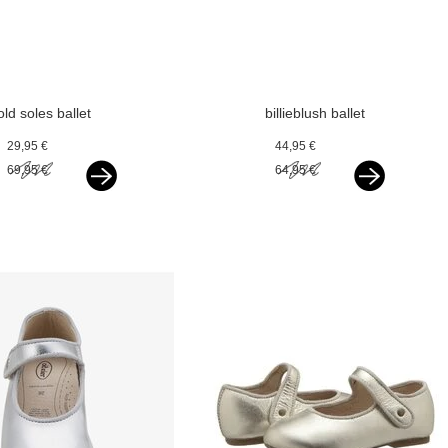
old soles ballet
billieblush ballet
flats silver
flats with golden
29,95 €
44,95 €
point
69,95 €
64,95 €