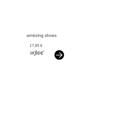
amézing shoes
ballerina
17,95 €
champagne glitter
39,95 €