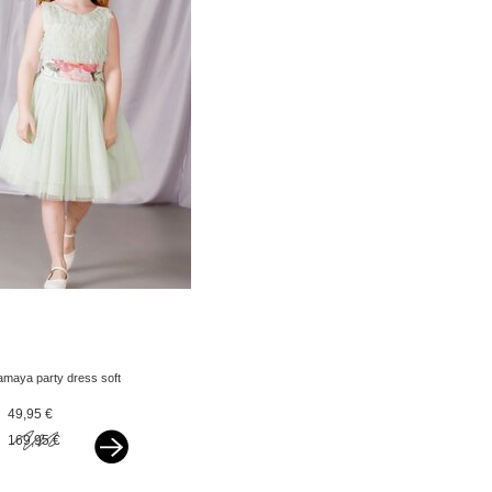
amaya party dress soft
green
49,95 €
169,95 €