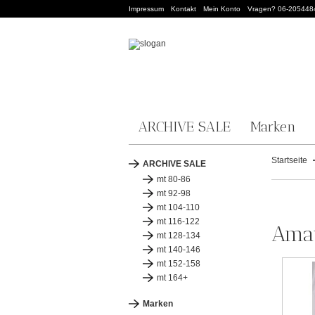
Impressum
Kontakt
Mein Konto
Vragen? 06-205448
ARCHIVE SALE
Marken
Startseite
ARCHIVE SALE
mt 80-86
mt 92-98
mt 104-110
mt 116-122
Amay
mt 128-134
mt 140-146
mt 152-158
mt 164+
Marken