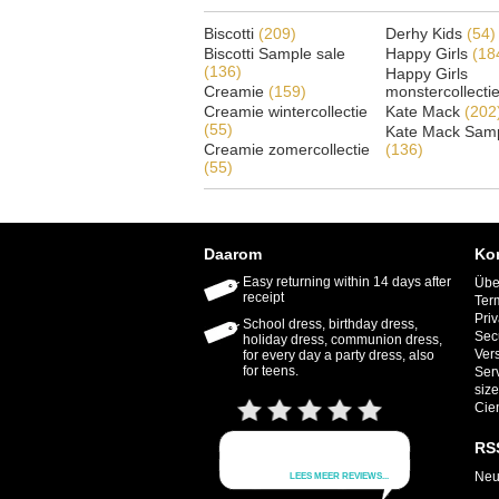
Biscotti
(209)
Derhy Kids
(54)
Biscotti Sample sale
Happy Girls
(18
(136)
Happy Girls
Creamie
(159)
monstercollecti
Creamie wintercollectie
Kate Mack
(202
(55)
Kate Mack Samp
Creamie zomercollectie
(136)
(55)
Daarom
Ko
Easy returning within 14 days after
Übe
receipt
Ter
Priv
School dress, birthday dress,
Sec
holiday dress, communion dress,
Ver
for every day a party dress, also
for teens.
Ser
size
Cie
RS
Neu