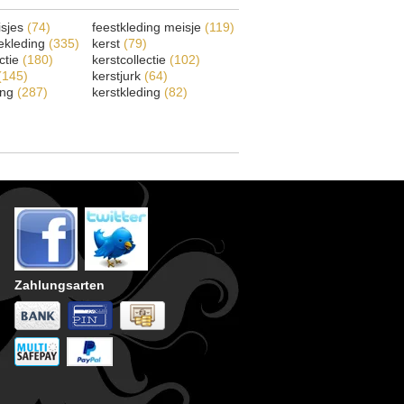
isjes
(74)
feestkleding meisje
(119)
ekleding
(335)
kerst
(79)
ectie
(180)
kerstcollectie
(102)
(145)
kerstjurk
(64)
ing
(287)
kerstkleding
(82)
Zahlungsarten