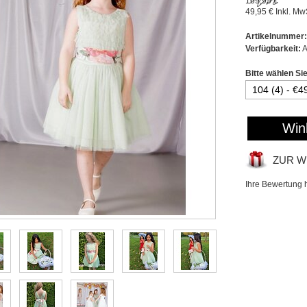
169,95 €
49,95 €
Inkl. Mw
Artikelnummer:
Verfügbarkeit:
A
Bitte wählen Si
Win
ZUR W
Ihre Bewertung 