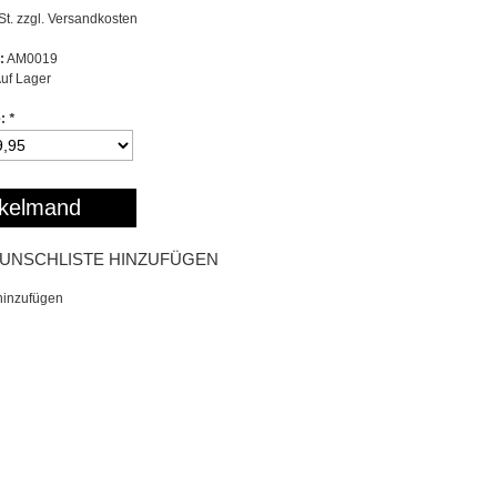
St. zzgl.
Versandkosten
:
AM0019
uf Lager
e:
*
kelmand
UNSCHLISTE HINZUFÜGEN
hinzufügen