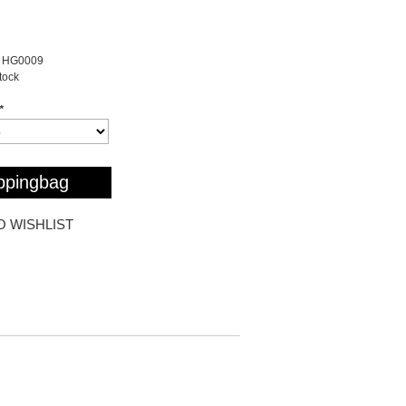
HG0009
stock
*
ppingbag
O WISHLIST