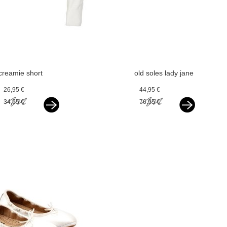
creamie short
old soles lady jane
cardigan cloud
paarlemoer wit
26,95 €
44,95 €
34,95 €
76,95 €