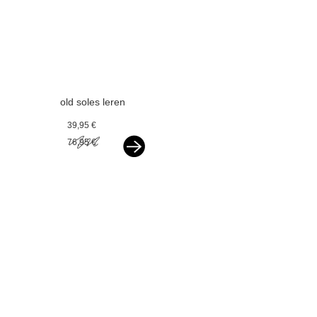
old soles leren
ballerina's
39,95 €
paarlemoer wit
76,95 €