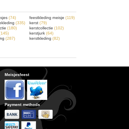
isjes
(74)
feestkleding meisje
(119)
ekleding
(335)
kerst
(79)
ectie
(180)
kerstcollectie
(102)
(145)
kerstjurk
(64)
ing
(287)
kerstkleding
(82)
Meisjesfeest
Payment methods