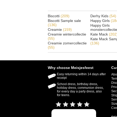
Biscotti
(209)
Derhy Kids
(54)
Biscotti Sample sale
Happy Girls
(18
(136)
Happy Girls
Creamie
(159)
monstercollecti
Creamie wintercollectie
Kate Mack
(202
(55)
Kate Mack Samp
Creamie zomercollectie
(136)
(55)
Why choose Meisjesfeest
Cu
Easy returning within 14 days after
Abo
receipt
Ter
Dis
School dress, birthday dress,
Priv
holiday dress, communion dress,
Sec
for every day a party dress, also
for teens.
Shi
Ser
Size
Cie