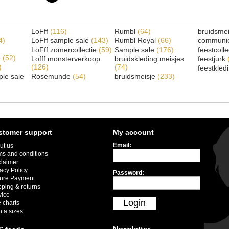
LoFff
(116)
Rumbl
(64)
bruidsme
4)
LoFff sample sale
(143)
Rumbl Royal
(66)
communi
LoFff zomercollectie
(59)
Sample sale
(176)
feestcoll
e
(52)
Lofff monsterverkoop
bruidskleding meisjes
feestjurk
)
(126)
(74)
feestkled
le sale
Rosemunde
(54)
bruidsmeisje
(233)
stomer support
My account
Email:
ut us
ms and conditions
claimer
acy Policy
Password:
ure Payment
pping & returns
vice
Login
 charts
nta sizes