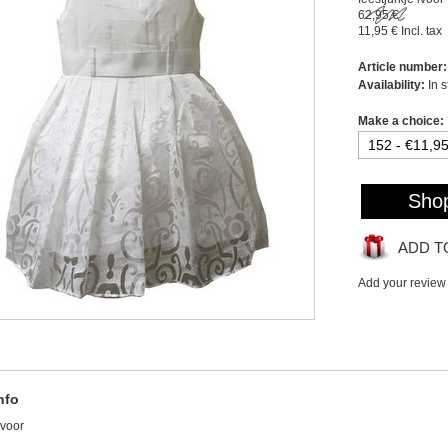
62,95 €
11,95 €
Incl. tax
Article number:
Availability:
In 
Make a choice:
Sho
ADD T
Add your review
nfo
ivoor