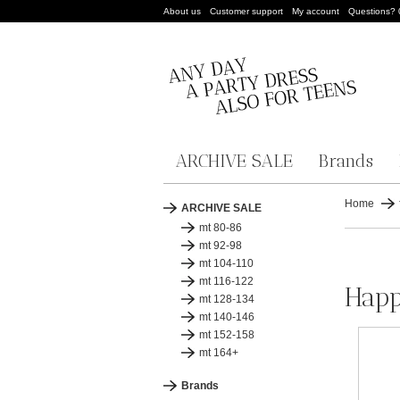
About us
Customer support
My account
Questions?
ARCHIVE SALE
Brands
Home
ARCHIVE SALE
mt 80-86
mt 92-98
mt 104-110
mt 116-122
Happ
mt 128-134
mt 140-146
mt 152-158
mt 164+
Brands