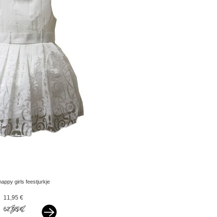
happy girls feestjurkje
ivoor
11,95 €
62,95 €