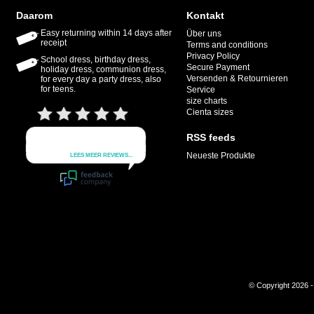
Daarom
Kontakt
Easy returning within 14 days after
Über uns
receipt
Terms and conditions
Privacy Policy
School dress, birthday dress,
Secure Payment
holiday dress, communion dress,
Versenden & Retournieren
for every day a party dress, also
for teens.
Service
size charts
Cienta sizes
RSS feeds
Neueste Produkte
© Copyright 2026 