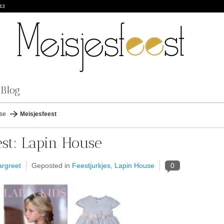
43
Blog
use
Meisjesfeest
est: Lapin House
rgreet
Geposted in
Feestjurkjes
,
Lapin House
0