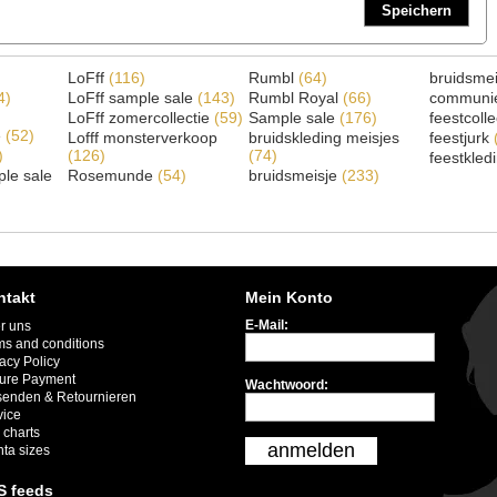
Speichern
LoFff
(116)
Rumbl
(64)
bruidsme
4)
LoFff sample sale
(143)
Rumbl Royal
(66)
communi
LoFff zomercollectie
(59)
Sample sale
(176)
feestcoll
e
(52)
Lofff monsterverkoop
bruidskleding meisjes
feestjurk
)
(126)
(74)
feestkled
le sale
Rosemunde
(54)
bruidsmeisje
(233)
ntakt
Mein Konto
E-Mail:
r uns
ms and conditions
acy Policy
ure Payment
Wachtwoord:
senden & Retournieren
vice
 charts
anmelden
nta sizes
S feeds