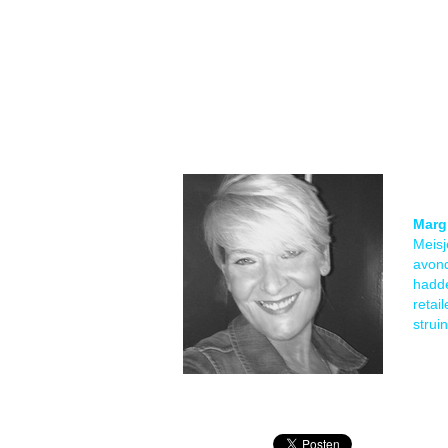
Marg
Meisj
avond
hadde
retai
strui