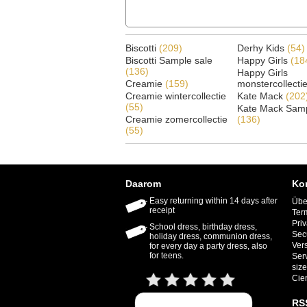
Biscotti
(209)
Derhy Kids
(54)
Biscotti Sample sale
Happy Girls
(18
(136)
Happy Girls
Creamie
(159)
monstercollecti
Creamie wintercollectie
Kate Mack
(202
(55)
Kate Mack Samp
Creamie zomercollectie
(136)
(55)
Daarom
Ko
Easy returning within 14 days after
Übe
receipt
Ter
Priv
School dress, birthday dress,
Sec
holiday dress, communion dress,
Ver
for every day a party dress, also
for teens.
Ser
size
Cie
RS