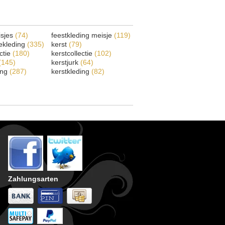
isjes
(74)
feestkleding meisje
(119)
ekleding
(335)
kerst
(79)
ectie
(180)
kerstcollectie
(102)
(145)
kerstjurk
(64)
ing
(287)
kerstkleding
(82)
Zahlungsarten