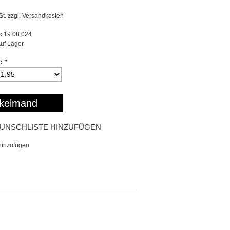
St. zzgl.
Versandkosten
:
19.08.024
uf Lager
e:
*
kelmand
UNSCHLISTE HINZUFÜGEN
hinzufügen