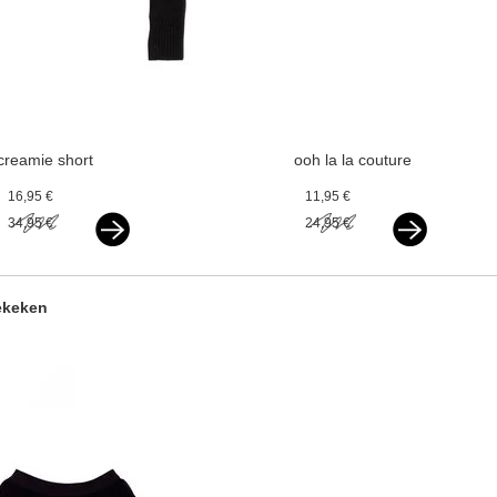
creamie short
ooh la la couture
cardigan black
headband leather
16,95 €
11,95 €
flower black
34,95 €
24,95 €
ekeken