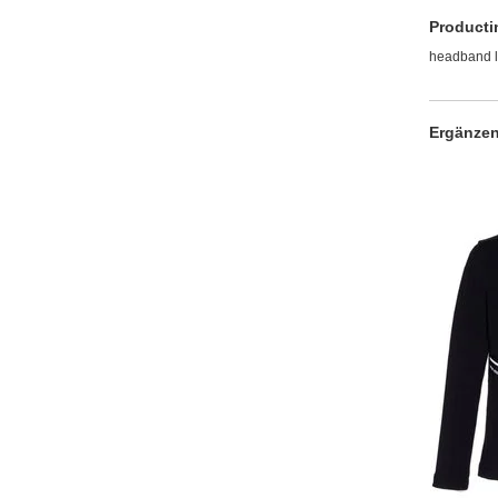
Producti
headband l
Ergänzen