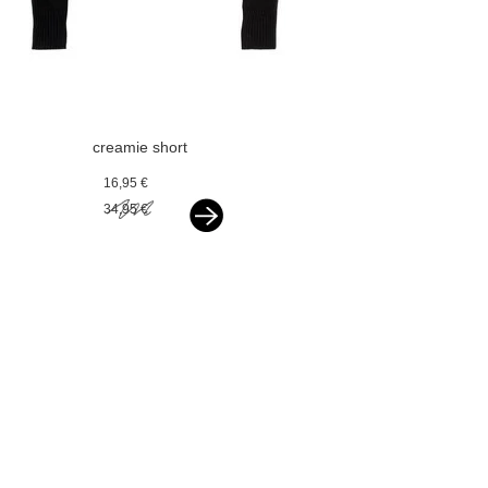
creamie short
cardigan black
16,95 €
34,95 €