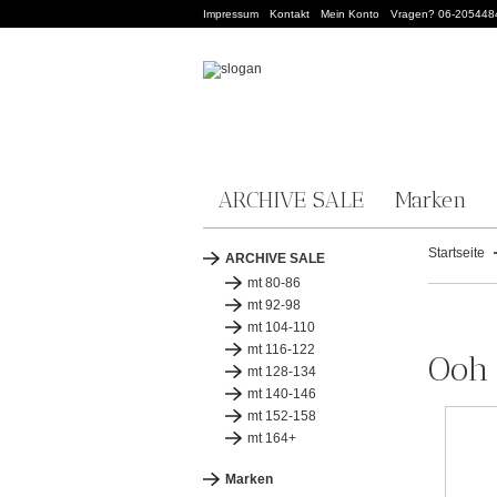
Impressum
Kontakt
Mein Konto
Vragen? 06-205448
ARCHIVE SALE
Marken
Startseite
ARCHIVE SALE
mt 80-86
mt 92-98
mt 104-110
mt 116-122
Ooh 
mt 128-134
mt 140-146
mt 152-158
mt 164+
Marken