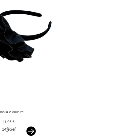
ooh la la couture
headband leather flower
11,95 €
black
24,95 €