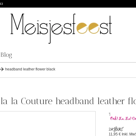
43
Blog
headband leather flower black
la la Couture headband leather fl
24,95 €
11,95 €
Inkl. Mw