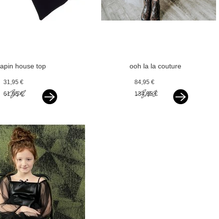
lapin house top
ooh la la couture
black
dress harmony
31,95 €
84,95 €
sand
61,95 €
134,95 €