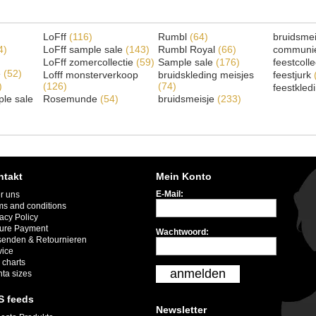
LoFff
(116)
Rumbl
(64)
bruidsme
4)
LoFff sample sale
(143)
Rumbl Royal
(66)
communi
LoFff zomercollectie
(59)
Sample sale
(176)
feestcoll
e
(52)
Lofff monsterverkoop
bruidskleding meisjes
feestjurk
)
(126)
(74)
feestkled
le sale
Rosemunde
(54)
bruidsmeisje
(233)
ntakt
Mein Konto
E-Mail:
r uns
ms and conditions
acy Policy
ure Payment
Wachtwoord:
senden & Retournieren
vice
 charts
anmelden
nta sizes
S feeds
Newsletter