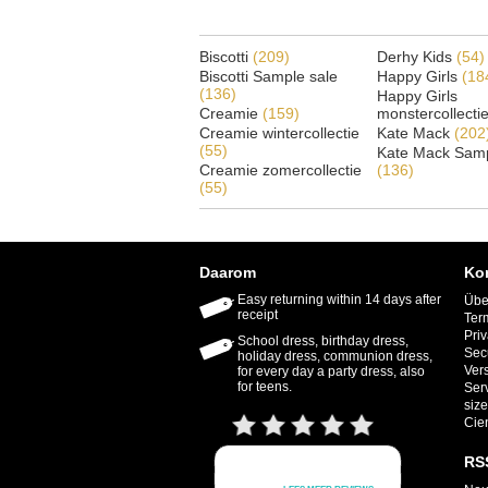
Biscotti
(209)
Derhy Kids
(54)
Biscotti Sample sale
Happy Girls
(18
(136)
Happy Girls
Creamie
(159)
monstercollecti
Creamie wintercollectie
Kate Mack
(202
(55)
Kate Mack Samp
Creamie zomercollectie
(136)
(55)
Daarom
Ko
Easy returning within 14 days after
Übe
receipt
Ter
Priv
School dress, birthday dress,
Sec
holiday dress, communion dress,
Ver
for every day a party dress, also
for teens.
Ser
size
Cie
RS