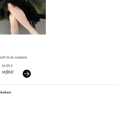
ooh la la couture
party dress black
54,95 €
99,95 €
ekeken