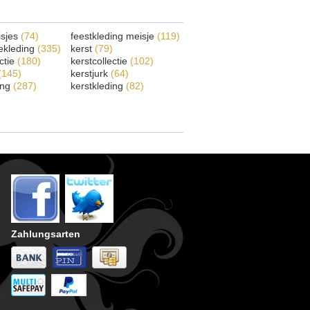
isjes
(74)
feestkleding meisje
(119)
ekleding
(335)
kerst
(79)
ectie
(180)
kerstcollectie
(102)
(145)
kerstjurk
(64)
ing
(287)
kerstkleding
(82)
Zahlungsarten