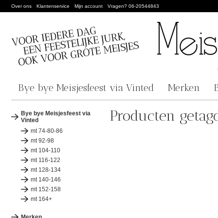
Over ons
Klantenservice
Mijn account
Vragen? 06-20544843
Bye bye Meisjesfeest via Vinted
Merken
Producten getagd
Bye bye Meisjesfeest via
Vinted
mt 74-80-86
mt 92-98
mt 104-110
mt 116-122
mt 128-134
mt 140-146
mt 152-158
mt 164+
Merken