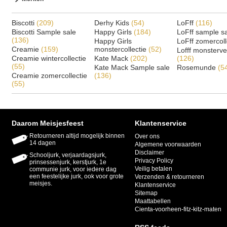
Biscotti
(209)
Derhy Kids
(54)
LoFff
(116)
Biscotti Sample sale
Happy Girls
(184)
LoFff sample s
(136)
Happy Girls
LoFff zomercoll
Creamie
(159)
monstercollectie
(52)
Lofff monsterv
Creamie wintercollectie
Kate Mack
(202)
(126)
(55)
Kate Mack Sample sale
Rosemunde
(5
Creamie zomercollectie
(136)
(55)
Daarom Meisjesfeest
Klantenservice
Retourneren altijd mogelijk binnen
Over ons
14 dagen
Algemene voorwaarden
Disclaimer
Schooljurk, verjaardagsjurk,
Privacy Policy
prinsessenjurk, kerstjurk, 1e
Veilig betalen
communie jurk, voor iedere dag
een feestelijke jurk, ook voor grote
Verzenden & retourneren
meisjes.
Klantenservice
Sitemap
Maattabellen
Cienta-voorheen-fitz-kitz-maten