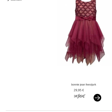
bonnie jean feestjurk
bordeauxrood v
29,95 €
39,95 €