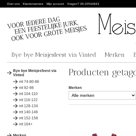
Over ons
Klantenservice
Mijn account
Vragen? 06-20544843
Bye bye Meisjesfeest via Vinted
Merken
Producten getagd
Bye bye Meisjesfeest via
Vinted
mt 74-80-86
mt 92-98
Merken
mt 104-110
mt 116-122
mt 128-134
mt 140-146
mt 152-158
mt 164+
Merken