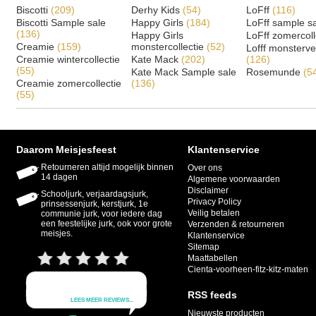
Biscotti
(209)
Derhy Kids
(54)
LoFff
(116)
Biscotti Sample sale
Happy Girls
(184)
LoFff sample s
(136)
Happy Girls
LoFff zomercoll
Creamie
(159)
monstercollectie
(52)
Lofff monsterv
Creamie wintercollectie
Kate Mack
(202)
(126)
(55)
Kate Mack Sample sale
Rosemunde
(5
Creamie zomercollectie
(136)
(55)
Daarom Meisjesfeest
Klantenservice
Retourneren altijd mogelijk binnen
Over ons
14 dagen
Algemene voorwaarden
Disclaimer
Schooljurk, verjaardagsjurk,
Privacy Policy
prinsessenjurk, kerstjurk, 1e
Veilig betalen
communie jurk, voor iedere dag
een feestelijke jurk, ook voor grote
Verzenden & retourneren
meisjes.
Klantenservice
Sitemap
Maattabellen
Cienta-voorheen-fitz-kitz-maten
RSS feeds
Nieuwste producten