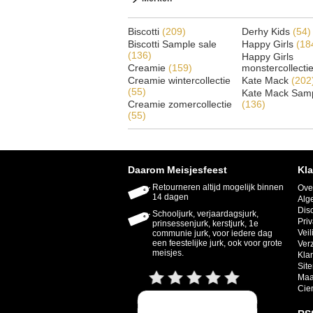
Biscotti
(209)
Derhy Kids
(54)
Biscotti Sample sale
Happy Girls
(18
(136)
Happy Girls
Creamie
(159)
monstercollecti
Creamie wintercollectie
Kate Mack
(202
(55)
Kate Mack Samp
Creamie zomercollectie
(136)
(55)
Daarom Meisjesfeest
Kla
Retourneren altijd mogelijk binnen
Ove
14 dagen
Alg
Dis
Schooljurk, verjaardagsjurk,
Priv
prinsessenjurk, kerstjurk, 1e
Veil
communie jurk, voor iedere dag
een feestelijke jurk, ook voor grote
Ver
meisjes.
Kla
Sit
Maa
Cie