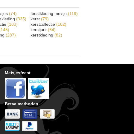
isjes
(74)
feestkleding meisje
(119)
ekleding
(335)
kerst
(79)
ectie
(180)
kerstcollectie
(102)
(145)
kerstjurk
(64)
ing
(287)
kerstkleding
(82)
Meisjesfeest
Betaalmethoden