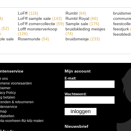
LoFff
(116)
Rumbl
(64)
bruidsme
4)
LoFff sample sale
(143)
Rumbl Royal
(66)
communi
LoFff zomercollectie
(59)
Sample sale
(176)
feestcoll
e
(52)
Lofff monsterverkoop
bruidskleding meisjes
feestjurk
)
(126)
(74)
feestkled
le sale
Rosemunde
(54)
bruidsmeisje
(233)
ntenservice
Mijn account
E-mail:
r ons
emene voorwaarden
claimer
acy Policy
Wachtwoord:
ig betalen
zenden & retourneren
ntenservice
Inloggen
emap
ttabellen
nta-voorheen-fitz-kitz-maten
Nieuwsbrief