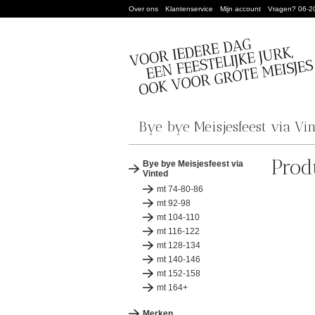
Over ons
Klantenservice
Mijn account
Vragen? 06-2
Bye bye Meisjesfeest via Vi
Prod
Bye bye Meisjesfeest via
Vinted
mt 74-80-86
mt 92-98
mt 104-110
mt 116-122
mt 128-134
mt 140-146
mt 152-158
mt 164+
Merken