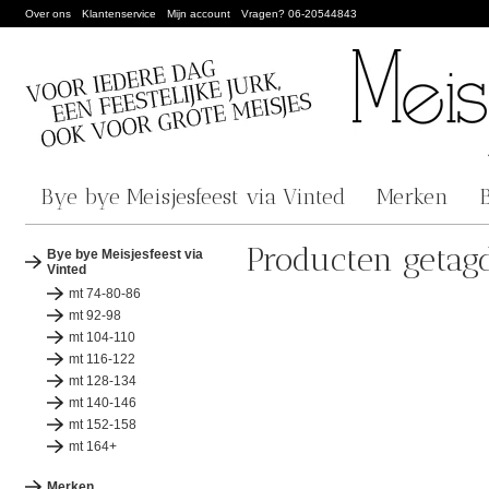
Over ons
Klantenservice
Mijn account
Vragen? 06-20544843
Bye bye Meisjesfeest via Vinted
Merken
Producten getagd
Bye bye Meisjesfeest via
Vinted
mt 74-80-86
mt 92-98
mt 104-110
mt 116-122
mt 128-134
mt 140-146
mt 152-158
mt 164+
Merken