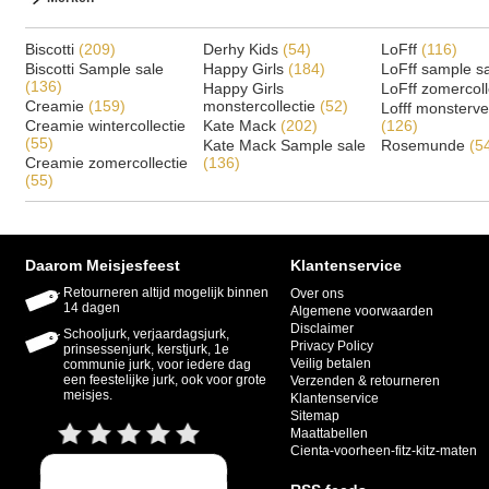
Biscotti
(209)
Derhy Kids
(54)
LoFff
(116)
Biscotti Sample sale
Happy Girls
(184)
LoFff sample s
(136)
Happy Girls
LoFff zomercoll
Creamie
(159)
monstercollectie
(52)
Lofff monsterv
Creamie wintercollectie
Kate Mack
(202)
(126)
(55)
Kate Mack Sample sale
Rosemunde
(5
Creamie zomercollectie
(136)
(55)
Daarom Meisjesfeest
Klantenservice
Retourneren altijd mogelijk binnen
Over ons
14 dagen
Algemene voorwaarden
Disclaimer
Schooljurk, verjaardagsjurk,
Privacy Policy
prinsessenjurk, kerstjurk, 1e
Veilig betalen
communie jurk, voor iedere dag
een feestelijke jurk, ook voor grote
Verzenden & retourneren
meisjes.
Klantenservice
Sitemap
Maattabellen
Cienta-voorheen-fitz-kitz-maten