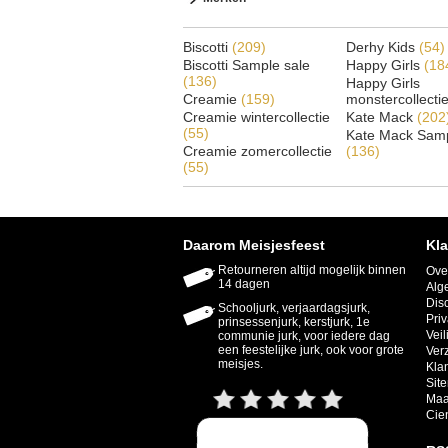
Biscotti
(209)
Derhy Kids
(54)
Biscotti Sample sale
Happy Girls
(18
(136)
Happy Girls
Creamie
(159)
monstercollecti
Creamie wintercollectie
Kate Mack
(202
(55)
Kate Mack Samp
Creamie zomercollectie
(136)
(55)
Daarom Meisjesfeest
Kla
Retourneren altijd mogelijk binnen
Ove
14 dagen
Alg
Dis
Schooljurk, verjaardagsjurk,
Priv
prinsessenjurk, kerstjurk, 1e
Veil
communie jurk, voor iedere dag
een feestelijke jurk, ook voor grote
Ver
meisjes.
Kla
Sit
Maa
Cie