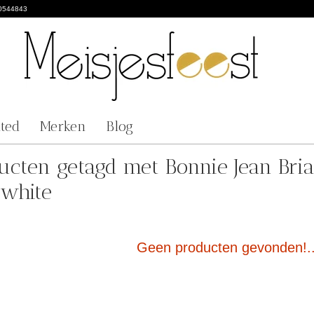
0544843
nted
Merken
Blog
ucten getagd met Bonnie Jean Bria
fwhite
Geen producten gevonden!..