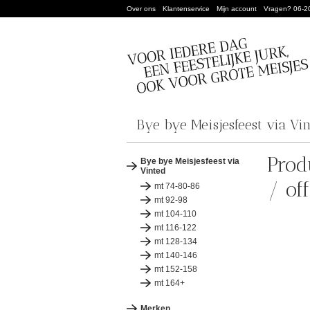
Over ons
Klantenservice
Mijn account
Vragen? 06-2
Bye bye Meisjesfeest via Vi
Prod
Bye bye Meisjesfeest via
Vinted
/ of
mt 74-80-86
mt 92-98
mt 104-110
mt 116-122
mt 128-134
mt 140-146
mt 152-158
mt 164+
Merken