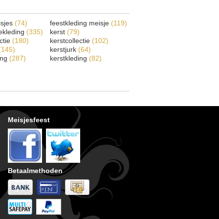
isjes
(74)
feestkleding meisje
(119)
ekleding
(335)
kerst
(79)
ectie
(180)
kerstcollectie
(102)
(145)
kerstjurk
(64)
ing
(287)
kerstkleding
(82)
Meisjesfeest
Betaalmethoden