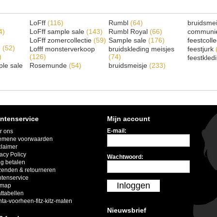
LoFff
(116)
Rumbl
(64)
bruidsme
4)
LoFff sample sale
(143)
Rumbl Royal
(66)
communi
LoFff zomercollectie
(59)
Sample sale
(176)
feestcoll
e
(52)
Lofff monsterverkoop
bruidskleding meisjes
feestjurk
)
(126)
(74)
feestkled
le sale
Rosemunde
(54)
bruidsmeisje
(233)
ntenservice
Mijn account
E-mail:
r ons
emene voorwaarden
claimer
acy Policy
Wachtwoord:
ig betalen
zenden & retourneren
ntenservice
Inloggen
emap
ttabellen
nta-voorheen-fitz-kitz-maten
Nieuwsbrief