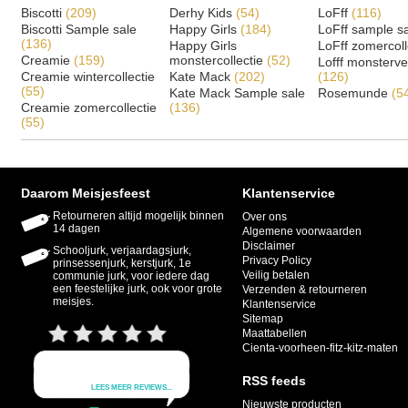
Biscotti
(209)
Derhy Kids
(54)
LoFff
(116)
Biscotti Sample sale
Happy Girls
(184)
LoFff sample s
(136)
Happy Girls
LoFff zomercoll
Creamie
(159)
monstercollectie
(52)
Lofff monsterv
Creamie wintercollectie
Kate Mack
(202)
(126)
(55)
Kate Mack Sample sale
Rosemunde
(5
Creamie zomercollectie
(136)
(55)
Daarom Meisjesfeest
Klantenservice
Retourneren altijd mogelijk binnen
Over ons
14 dagen
Algemene voorwaarden
Disclaimer
Schooljurk, verjaardagsjurk,
Privacy Policy
prinsessenjurk, kerstjurk, 1e
Veilig betalen
communie jurk, voor iedere dag
een feestelijke jurk, ook voor grote
Verzenden & retourneren
meisjes.
Klantenservice
Sitemap
Maattabellen
Cienta-voorheen-fitz-kitz-maten
RSS feeds
Nieuwste producten