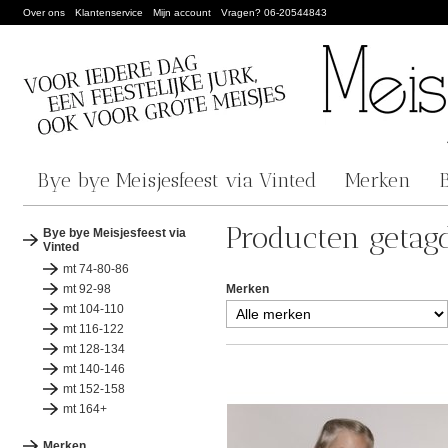
Over ons
Klantenservice
Mijn account
Vragen? 06-20544843
Bye bye Meisjesfeest via Vinted
Merken
Producten getagd
Bye bye Meisjesfeest via
Vinted
mt 74-80-86
mt 92-98
Merken
mt 104-110
mt 116-122
mt 128-134
mt 140-146
mt 152-158
mt 164+
Merken