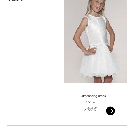
lofff dancing dress
caroline offwhite vxx foto
64,95 €
89,95 €