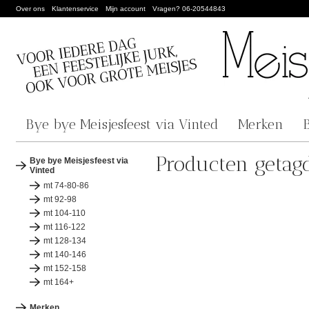
Over ons
Klantenservice
Mijn account
Vragen? 06-20544843
Bye bye Meisjesfeest via Vinted
Merken
Producten getag
Bye bye Meisjesfeest via
Vinted
mt 74-80-86
mt 92-98
mt 104-110
mt 116-122
mt 128-134
mt 140-146
mt 152-158
mt 164+
Merken