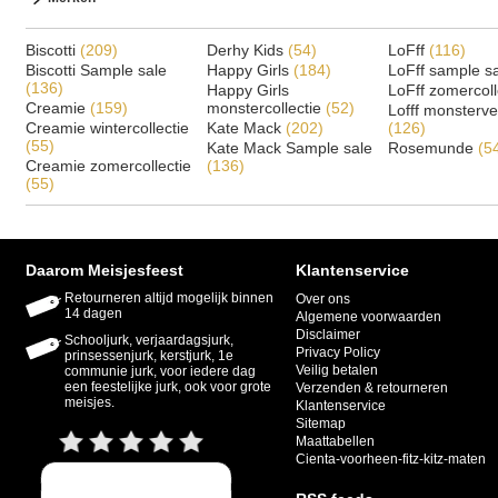
Biscotti
(209)
Derhy Kids
(54)
LoFff
(116)
Biscotti Sample sale
Happy Girls
(184)
LoFff sample s
(136)
Happy Girls
LoFff zomercoll
Creamie
(159)
monstercollectie
(52)
Lofff monsterv
Creamie wintercollectie
Kate Mack
(202)
(126)
(55)
Kate Mack Sample sale
Rosemunde
(5
Creamie zomercollectie
(136)
(55)
Daarom Meisjesfeest
Klantenservice
Retourneren altijd mogelijk binnen
Over ons
14 dagen
Algemene voorwaarden
Disclaimer
Schooljurk, verjaardagsjurk,
Privacy Policy
prinsessenjurk, kerstjurk, 1e
Veilig betalen
communie jurk, voor iedere dag
een feestelijke jurk, ook voor grote
Verzenden & retourneren
meisjes.
Klantenservice
Sitemap
Maattabellen
Cienta-voorheen-fitz-kitz-maten