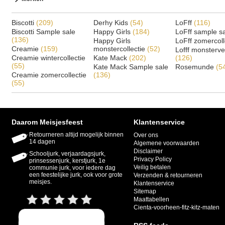
Biscotti
(209)
Derhy Kids
(54)
LoFff
(116)
Biscotti Sample sale
Happy Girls
(184)
LoFff sample s
(136)
Happy Girls
LoFff zomercoll
Creamie
(159)
monstercollectie
(52)
Lofff monsterv
Creamie wintercollectie
Kate Mack
(202)
(126)
(55)
Kate Mack Sample sale
Rosemunde
(5
Creamie zomercollectie
(136)
(55)
Daarom Meisjesfeest
Klantenservice
Retourneren altijd mogelijk binnen
Over ons
14 dagen
Algemene voorwaarden
Disclaimer
Schooljurk, verjaardagsjurk,
Privacy Policy
prinsessenjurk, kerstjurk, 1e
Veilig betalen
communie jurk, voor iedere dag
een feestelijke jurk, ook voor grote
Verzenden & retourneren
meisjes.
Klantenservice
Sitemap
Maattabellen
Cienta-voorheen-fitz-kitz-maten