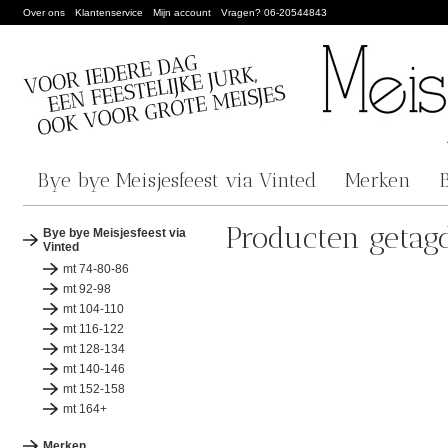
Over ons
Klantenservice
Mijn account
Vragen? 06-20544843
Bye bye Meisjesfeest via Vinted
Merken
Producten getagd
Bye bye Meisjesfeest via
Vinted
mt 74-80-86
mt 92-98
mt 104-110
mt 116-122
mt 128-134
mt 140-146
mt 152-158
mt 164+
Merken