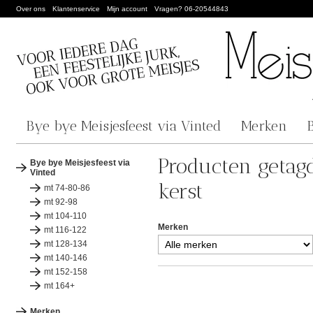
Over ons
Klantenservice
Mijn account
Vragen? 06-20544843
Bye bye Meisjesfeest via Vinted
Merken
Producten getagd
Bye bye Meisjesfeest via
Vinted
kerst
mt 74-80-86
mt 92-98
mt 104-110
Merken
mt 116-122
mt 128-134
mt 140-146
mt 152-158
mt 164+
Merken