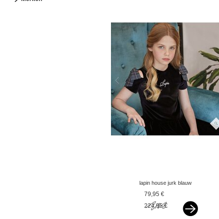
lapin house jurk blauw
fluweel v-v xx
79,95 €
224,95 €