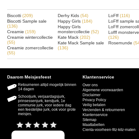
Biscotti
(209)
Derhy Kids
(54)
LoFff
(116)
Biscotti Sample sale
Happy Girls
(184)
LoFff sample s
(136)
Happy Girls
LoFff zomercoll
Creamie
(159)
monstercollectie
(52)
Lofff monsterv
Creamie wintercollectie
Kate Mack
(202)
(126)
(55)
Kate Mack Sample sale
Rosemunde
(5
Creamie zomercollectie
(136)
(55)
Daarom Meisjesfeest
Klantenservice
Retourneren altijd mogelijk binnen
Over ons
14 dagen
Algemene voorwaarden
Disclaimer
Schooljurk, verjaardagsjurk,
Privacy Policy
prinsessenjurk, kerstjurk, 1e
Veilig betalen
communie jurk, voor iedere dag
een feestelijke jurk, ook voor grote
Verzenden & retourneren
meisjes.
Klantenservice
Sitemap
Maattabellen
Cienta-voorheen-fitz-kitz-maten