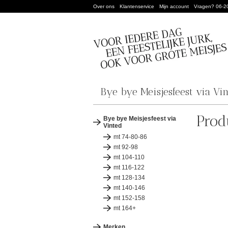
Over ons
Klantenservice
Mijn account
Vragen? 06-2
Bye bye Meisjesfeest via Vi
Prod
Bye bye Meisjesfeest via
Vinted
mt 74-80-86
mt 92-98
mt 104-110
mt 116-122
mt 128-134
mt 140-146
mt 152-158
mt 164+
Merken