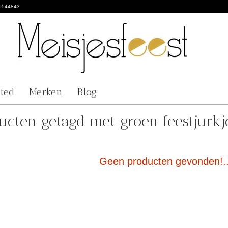
0544843
nted
Merken
Blog
ucten getagd met groen feestjurkj
Geen producten gevonden!..