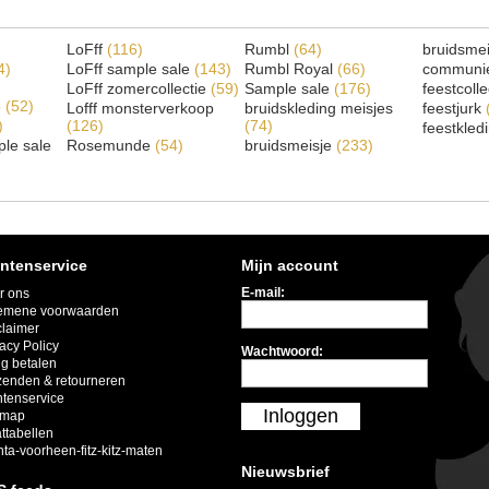
LoFff
(116)
Rumbl
(64)
bruidsme
4)
LoFff sample sale
(143)
Rumbl Royal
(66)
communi
LoFff zomercollectie
(59)
Sample sale
(176)
feestcoll
e
(52)
Lofff monsterverkoop
bruidskleding meisjes
feestjurk
)
(126)
(74)
feestkled
le sale
Rosemunde
(54)
bruidsmeisje
(233)
ntenservice
Mijn account
E-mail:
r ons
emene voorwaarden
claimer
acy Policy
Wachtwoord:
ig betalen
zenden & retourneren
ntenservice
Inloggen
emap
ttabellen
nta-voorheen-fitz-kitz-maten
Nieuwsbrief