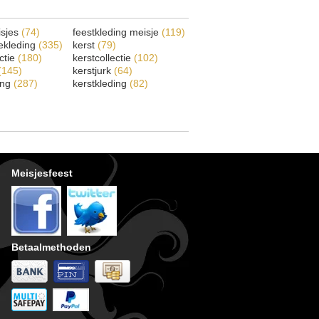
isjes
(74)
feestkleding meisje
(119)
ekleding
(335)
kerst
(79)
ectie
(180)
kerstcollectie
(102)
(145)
kerstjurk
(64)
ing
(287)
kerstkleding
(82)
Meisjesfeest
Betaalmethoden