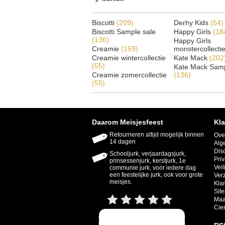
Biscotti
(209)
Derhy Kids
(54)
Biscotti Sample sale
Happy Girls
(18
(136)
Happy Girls
Creamie
(159)
monstercollecti
Creamie wintercollectie
Kate Mack
(202
(55)
Kate Mack Samp
Creamie zomercollectie
(136)
(55)
Daarom Meisjesfeest
Kla
Retourneren altijd mogelijk binnen
Ove
14 dagen
Alg
Dis
Schooljurk, verjaardagsjurk,
Priv
prinsessenjurk, kerstjurk, 1e
Veil
communie jurk, voor iedere dag
een feestelijke jurk, ook voor grote
Ver
meisjes.
Kla
Sit
Maa
Cie