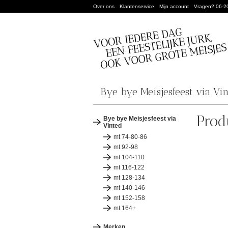
Over ons
Klantenservice
Mijn account
Vragen? 06-2
Bye bye Meisjesfeest via Vi
Prod
Bye bye Meisjesfeest via
Vinted
mt 74-80-86
mt 92-98
mt 104-110
mt 116-122
mt 128-134
mt 140-146
mt 152-158
mt 164+
Merken