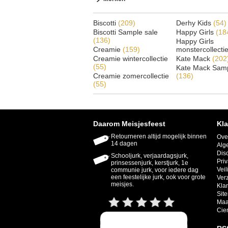
Biscotti
(209)
Derhy Kids
(54)
Biscotti Sample sale
Happy Girls
(18
(136)
Happy Girls
Creamie
(159)
monstercollecti
Creamie wintercollectie
Kate Mack
(202
(55)
Kate Mack Samp
Creamie zomercollectie
(136)
(55)
Daarom Meisjesfeest
Kla
Retourneren altijd mogelijk binnen
Ove
14 dagen
Alg
Dis
Schooljurk, verjaardagsjurk,
Priv
prinsessenjurk, kerstjurk, 1e
Veil
communie jurk, voor iedere dag
een feestelijke jurk, ook voor grote
Ver
meisjes.
Kla
Sit
Maa
Cie