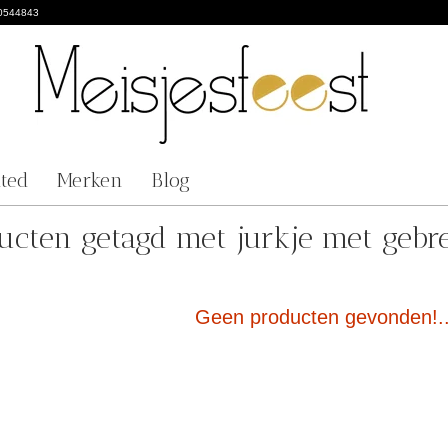
0544843
nted
Merken
Blog
ucten getagd met jurkje met gebrei
Geen producten gevonden!..