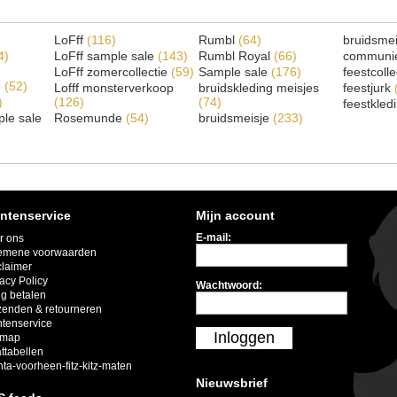
LoFff
(116)
Rumbl
(64)
bruidsme
4)
LoFff sample sale
(143)
Rumbl Royal
(66)
communi
LoFff zomercollectie
(59)
Sample sale
(176)
feestcoll
e
(52)
Lofff monsterverkoop
bruidskleding meisjes
feestjurk
)
(126)
(74)
feestkled
le sale
Rosemunde
(54)
bruidsmeisje
(233)
ntenservice
Mijn account
E-mail:
r ons
emene voorwaarden
claimer
acy Policy
Wachtwoord:
ig betalen
zenden & retourneren
ntenservice
Inloggen
emap
ttabellen
nta-voorheen-fitz-kitz-maten
Nieuwsbrief