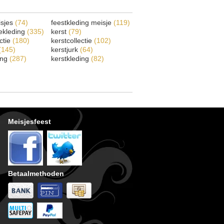
isjes
(74)
feestkleding meisje
(119)
ekleding
(335)
kerst
(79)
ectie
(180)
kerstcollectie
(102)
(145)
kerstjurk
(64)
ing
(287)
kerstkleding
(82)
Meisjesfeest
Betaalmethoden