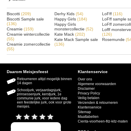
Biscotti
(209)
Derhy Kids
(54)
LoFff
(116)
Biscotti Sample sale
Happy Girls
(184)
LoFff sample s
(136)
Happy Girls
LoFff zomercoll
Creamie
(159)
monstercollectie
(52)
Lofff monsterv
Creamie wintercollectie
Kate Mack
(202)
(126)
(55)
Kate Mack Sample sale
Rosemunde
(5
Creamie zomercollectie
(136)
(55)
Daarom Meisjesfeest
Klantenservice
Retourneren altijd mogelijk binnen
Over ons
14 dagen
Algemene voorwaarden
Disclaimer
Schooljurk, verjaardagsjurk,
Privacy Policy
prinsessenjurk, kerstjurk, 1e
Veilig betalen
communie jurk, voor iedere dag
een feestelijke jurk, ook voor grote
Verzenden & retourneren
meisjes.
Klantenservice
Sitemap
Maattabellen
Cienta-voorheen-fitz-kitz-maten