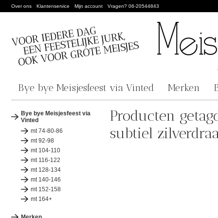
Over ons
Klantenservice
Mijn account
Vragen? 06-20544843
Bye bye Meisjesfeest via Vinted
Merken
Producten getag
Bye bye Meisjesfeest via
Vinted
subtiel zilverdra
mt 74-80-86
mt 92-98
mt 104-110
mt 116-122
mt 128-134
mt 140-146
mt 152-158
mt 164+
Merken