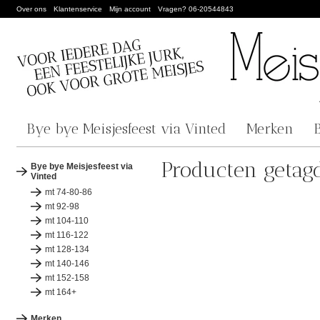
Over ons
Klantenservice
Mijn account
Vragen? 06-20544843
Bye bye Meisjesfeest via Vinted
Merken
Producten getag
Bye bye Meisjesfeest via
Vinted
mt 74-80-86
mt 92-98
mt 104-110
mt 116-122
mt 128-134
mt 140-146
mt 152-158
mt 164+
Merken