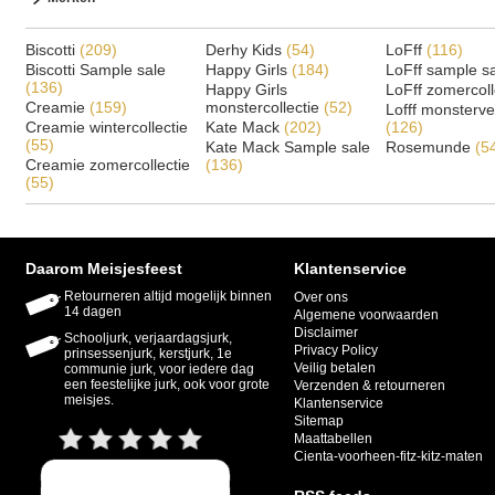
Biscotti
(209)
Derhy Kids
(54)
LoFff
(116)
Biscotti Sample sale
Happy Girls
(184)
LoFff sample s
(136)
Happy Girls
LoFff zomercoll
Creamie
(159)
monstercollectie
(52)
Lofff monsterv
Creamie wintercollectie
Kate Mack
(202)
(126)
(55)
Kate Mack Sample sale
Rosemunde
(5
Creamie zomercollectie
(136)
(55)
Daarom Meisjesfeest
Klantenservice
Retourneren altijd mogelijk binnen
Over ons
14 dagen
Algemene voorwaarden
Disclaimer
Schooljurk, verjaardagsjurk,
Privacy Policy
prinsessenjurk, kerstjurk, 1e
Veilig betalen
communie jurk, voor iedere dag
een feestelijke jurk, ook voor grote
Verzenden & retourneren
meisjes.
Klantenservice
Sitemap
Maattabellen
Cienta-voorheen-fitz-kitz-maten