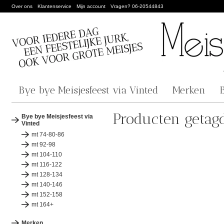
Over ons
Klantenservice
Mijn account
Vragen? 06-20544843
Bye bye Meisjesfeest via Vinted
Merken
Producten getagd
Bye bye Meisjesfeest via
Vinted
mt 74-80-86
mt 92-98
mt 104-110
mt 116-122
mt 128-134
mt 140-146
mt 152-158
mt 164+
Merken