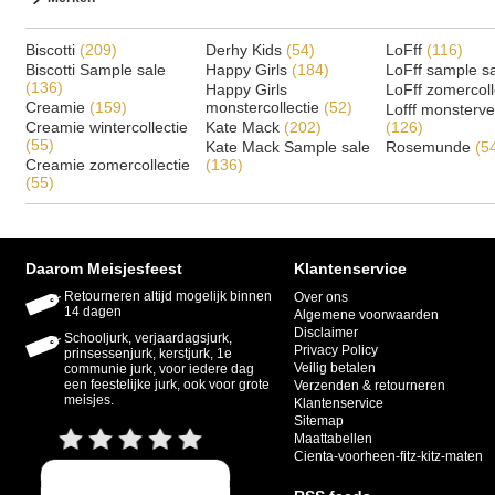
Biscotti
(209)
Derhy Kids
(54)
LoFff
(116)
Biscotti Sample sale
Happy Girls
(184)
LoFff sample s
(136)
Happy Girls
LoFff zomercoll
Creamie
(159)
monstercollectie
(52)
Lofff monsterv
Creamie wintercollectie
Kate Mack
(202)
(126)
(55)
Kate Mack Sample sale
Rosemunde
(5
Creamie zomercollectie
(136)
(55)
Daarom Meisjesfeest
Klantenservice
Retourneren altijd mogelijk binnen
Over ons
14 dagen
Algemene voorwaarden
Disclaimer
Schooljurk, verjaardagsjurk,
Privacy Policy
prinsessenjurk, kerstjurk, 1e
Veilig betalen
communie jurk, voor iedere dag
een feestelijke jurk, ook voor grote
Verzenden & retourneren
meisjes.
Klantenservice
Sitemap
Maattabellen
Cienta-voorheen-fitz-kitz-maten