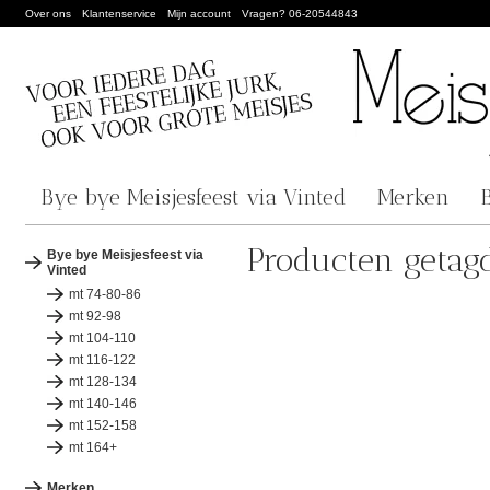
Over ons
Klantenservice
Mijn account
Vragen? 06-20544843
Bye bye Meisjesfeest via Vinted
Merken
Producten getag
Bye bye Meisjesfeest via
Vinted
mt 74-80-86
mt 92-98
mt 104-110
mt 116-122
mt 128-134
mt 140-146
mt 152-158
mt 164+
Merken