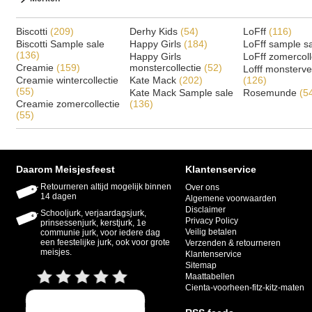
Biscotti
(209)
Derhy Kids
(54)
LoFff
(116)
Biscotti Sample sale
Happy Girls
(184)
LoFff sample s
(136)
Happy Girls
LoFff zomercoll
Creamie
(159)
monstercollectie
(52)
Lofff monsterv
Creamie wintercollectie
Kate Mack
(202)
(126)
(55)
Kate Mack Sample sale
Rosemunde
(5
Creamie zomercollectie
(136)
(55)
Daarom Meisjesfeest
Klantenservice
Retourneren altijd mogelijk binnen
Over ons
14 dagen
Algemene voorwaarden
Disclaimer
Schooljurk, verjaardagsjurk,
Privacy Policy
prinsessenjurk, kerstjurk, 1e
Veilig betalen
communie jurk, voor iedere dag
een feestelijke jurk, ook voor grote
Verzenden & retourneren
meisjes.
Klantenservice
Sitemap
Maattabellen
Cienta-voorheen-fitz-kitz-maten