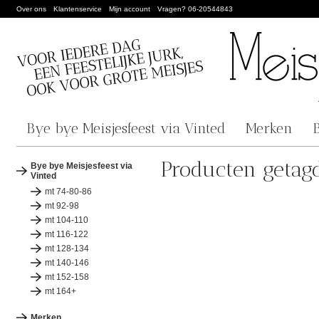
Over ons
Klantenservice
Mijn account
Vragen? 06-20544843
Bye bye Meisjesfeest via Vinted
Merken
Producten getagd
Bye bye Meisjesfeest via
Vinted
mt 74-80-86
mt 92-98
mt 104-110
mt 116-122
mt 128-134
mt 140-146
mt 152-158
mt 164+
Merken