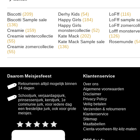
Biscotti
(209)
Derhy Kids
(54)
LoFff
(116)
Biscotti Sample sale
Happy Girls
(184)
LoFff sample s
(136)
Happy Girls
LoFff zomercoll
Creamie
(159)
monstercollectie
(52)
Lofff monsterv
Creamie wintercollectie
Kate Mack
(202)
(126)
(55)
Kate Mack Sample sale
Rosemunde
(5
Creamie zomercollectie
(136)
(55)
Daarom Meisjesfeest
Klantenservice
Retourneren altijd mogelijk binnen
Over ons
14 dagen
Algemene voorwaarden
Disclaimer
Schooljurk, verjaardagsjurk,
Privacy Policy
prinsessenjurk, kerstjurk, 1e
Veilig betalen
communie jurk, voor iedere dag
een feestelijke jurk, ook voor grote
Verzenden & retourneren
meisjes.
Klantenservice
Sitemap
Maattabellen
Cienta-voorheen-fitz-kitz-maten