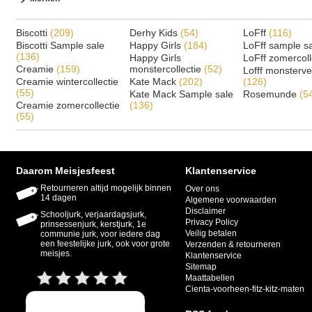
Biscotti
(209)
Derhy Kids
(54)
LoFff
(116)
Biscotti Sample sale
Happy Girls
(184)
LoFff sample s
(136)
Happy Girls
LoFff zomercoll
Creamie
(159)
monstercollectie
(52)
Lofff monsterv
Creamie wintercollectie
Kate Mack
(202)
(126)
(55)
Kate Mack Sample sale
Rosemunde
(5
Creamie zomercollectie
(136)
(55)
Daarom Meisjesfeest
Klantenservice
Retourneren altijd mogelijk binnen
Over ons
14 dagen
Algemene voorwaarden
Disclaimer
Schooljurk, verjaardagsjurk,
Privacy Policy
prinsessenjurk, kerstjurk, 1e
Veilig betalen
communie jurk, voor iedere dag
een feestelijke jurk, ook voor grote
Verzenden & retourneren
meisjes.
Klantenservice
Sitemap
Maattabellen
Cienta-voorheen-fitz-kitz-maten