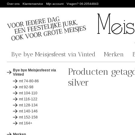
Over ons
Klantenservice
Mijn account
Vragen? 06-20544843
Bye bye Meisjesfeest via Vinted
Merken
Producten getag
Bye bye Meisjesfeest via
Vinted
silver
mt 74-80-86
mt 92-98
mt 104-110
mt 116-122
mt 128-134
mt 140-146
mt 152-158
mt 164+
Merken