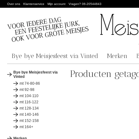
Over ons
Klantenservice
Mijn account
Vragen? 06-20544843
Bye bye Meisjesfeest via Vinted
Merken
Producten getag
Bye bye Meisjesfeest via
Vinted
mt 74-80-86
mt 92-98
mt 104-110
mt 116-122
mt 128-134
mt 140-146
mt 152-158
mt 164+
Merken