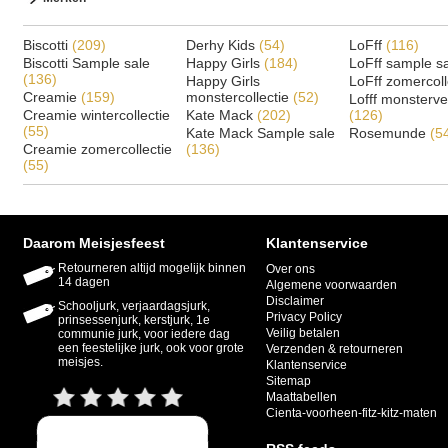
Biscotti
(209)
Derhy Kids
(54)
LoFff
(116)
Biscotti Sample sale
Happy Girls
(184)
LoFff sample s
(136)
Happy Girls
LoFff zomercoll
Creamie
(159)
monstercollectie
(52)
Lofff monsterv
Creamie wintercollectie
Kate Mack
(202)
(126)
(55)
Kate Mack Sample sale
Rosemunde
(5
Creamie zomercollectie
(136)
(55)
Daarom Meisjesfeest
Klantenservice
Retourneren altijd mogelijk binnen
Over ons
14 dagen
Algemene voorwaarden
Disclaimer
Schooljurk, verjaardagsjurk,
Privacy Policy
prinsessenjurk, kerstjurk, 1e
Veilig betalen
communie jurk, voor iedere dag
een feestelijke jurk, ook voor grote
Verzenden & retourneren
meisjes.
Klantenservice
Sitemap
Maattabellen
Cienta-voorheen-fitz-kitz-maten